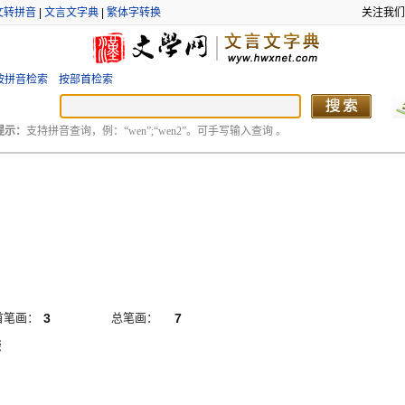
文转拼音
|
文言文字典
|
繁体字转换
关注我们
按拼音检索
按部首检索
提示：
支持拼音查询，例：“wen”;“wen2”。可手写输入查询 。
首笔画：
3
总笔画：
7
捺