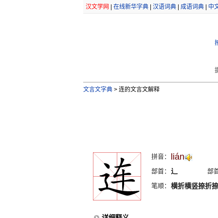
汉文学网
|
在线新华字典
|
汉语词典
|
成语词典
|
中
文言文字典
>
连的文言文解释
lián
拼音：
部首：
辶
部
笔顺：
横折横竖捺折
详细释义