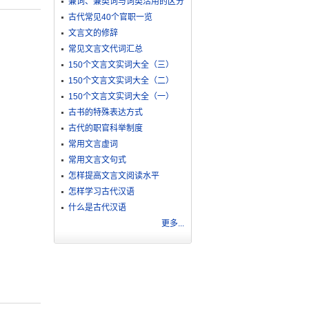
兼词、兼类词与词类活用的区分
古代常见40个官职一览
文言文的修辞
常见文言文代词汇总
150个文言文实词大全（三）
150个文言文实词大全（二）
150个文言文实词大全（一）
古书的特殊表达方式
古代的职官科举制度
常用文言虚词
常用文言文句式
怎样提高文言文阅读水平
怎样学习古代汉语
什么是古代汉语
更多...