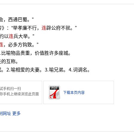
会，西通巴蜀。”
传》：“举孝廉不行，
连
辟公府不就。”
“约以
连
兵大举。”
连
，必多方钩致。”
⒉比喻物品贵重，价值胜许多座城。
夫的互称。
起。⒉喻相爱的夫妻。⒊喻兄弟。⒋词调名。
试手机扫一扫
下载本页内容
你手机上继续浏览此页面
制网址
更多