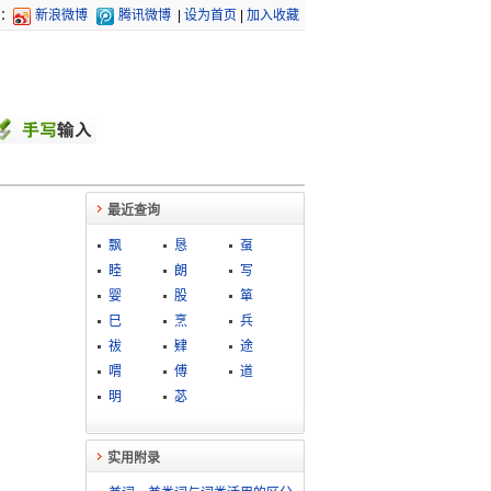
：
新浪微博
腾讯微博
|
设为首页
|
加入收藏
最近查询
飘
恳
虿
睦
朗
写
婴
股
箪
巳
烹
兵
祓
肄
途
喟
傅
道
明
苾
实用附录