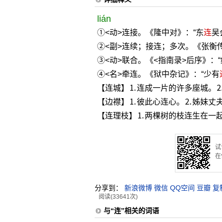
lián
①<动>连接。《隆中对》：“东
连
吴
②<副>连续；接连；多次。《张衡
③<动>联合。《<指南录>后序》：
④<名>牵连。《狱中杂记》：“少有
【连城】⒈连成一片的许多座城。
【边襟】⒈彼此心连心。⒉姊妹丈
【连理枝】⒈两棵树的枝连生在一
试
在
分享到：
新浪微博
微信
QQ空间
豆瓣
复
阅读(33641次)
与“连”相关的词语