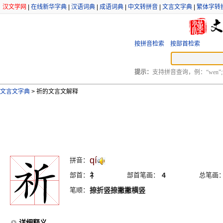
汉文学网
|
在线新华字典
|
汉语词典
|
成语词典
|
中文转拼音
|
文言文字典
|
繁体字转
按拼音检索
按部首检索
提示：
支持拼音查询，例：“wen”;
文言文字典
>
祈的文言文解释
qí
拼音：
部首：
礻
部首笔画：
4
总笔画
笔顺：
捺折竖捺撇撇横竖
详细释义