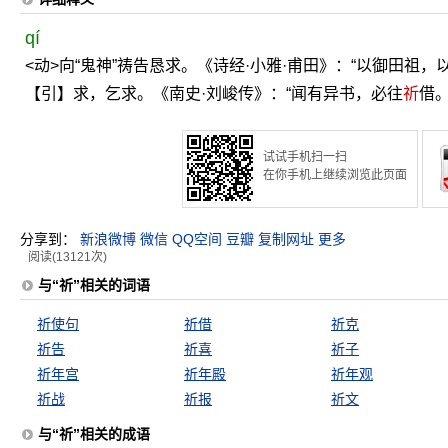
qí
<动>向“鬼神”祷告恳求。《诗经·小雅·甫田》：“以御田祖，
【引】求，乞求。《南史·刘峻传》：“闻有异书，必往
祈
借。
试试手机扫一扫
在你手机上继续浏览此页面
分享到：
新浪微博
微信
QQ空间
豆瓣
复制网址
更多
阅读(13121次)
与“祈”相关的词语
祈使句
祈借
祈克
祈告
祈喜
祈子
祈年宫
祈年殿
祈年观
祈战
祈报
祈文
与“祈”相关的成语