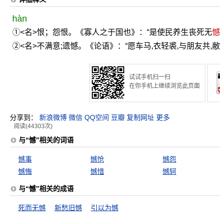
hàn
①<名>恨；怨恨。《寡人之于国也》：“是使民养生丧死无
憾
②<名>不满意;遗憾。《论语》：“愿车马,衣轻裘,与朋友共,
试试手机扫一扫
在你手机上继续浏览此页面
分享到：
新浪微博
微信
QQ空间
豆瓣
复制网址
更多
阅读(44303次)
与“憾”相关的词语
憾事
憾怆
憾怨
憾悔
憾惜
憾轲
与“憾”相关的成语
死而无憾
新愁旧憾
引以为憾