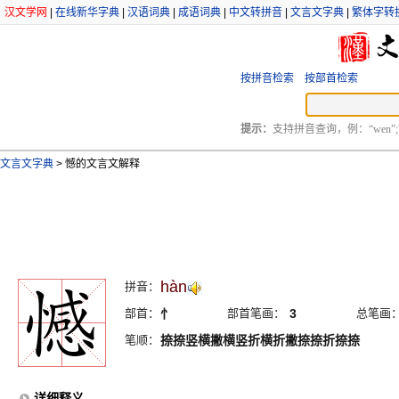
汉文学网
|
在线新华字典
|
汉语词典
|
成语词典
|
中文转拼音
|
文言文字典
|
繁体字转
按拼音检索
按部首检索
提示：
支持拼音查询，例：“wen”;
文言文字典
>
憾的文言文解释
hàn
拼音：
部首：
忄
部首笔画：
3
总笔画
笔顺：
捺捺竖横撇横竖折横折撇捺捺折捺捺
详细释义