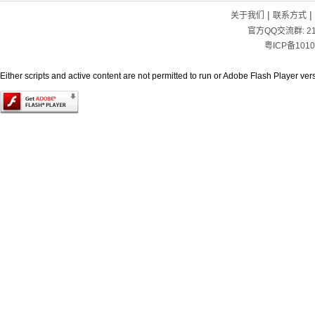
|
|
关于我们
联系方式
官方QQ交流群:
2
粤ICP备1010
Either scripts and active content are not permitted to run or Adobe Flash Player versi