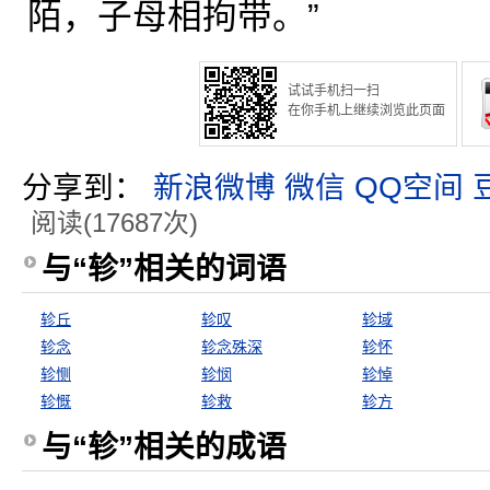
陌，子母相拘带。”
试试手机扫一扫
在你手机上继续浏览此页面
分享到：
新浪微博
微信
QQ空间
阅读(17687次)
与“轸”相关的词语
轸丘
轸叹
轸域
轸念
轸念殊深
轸怀
轸恻
轸悯
轸悼
轸慨
轸救
轸方
与“轸”相关的成语