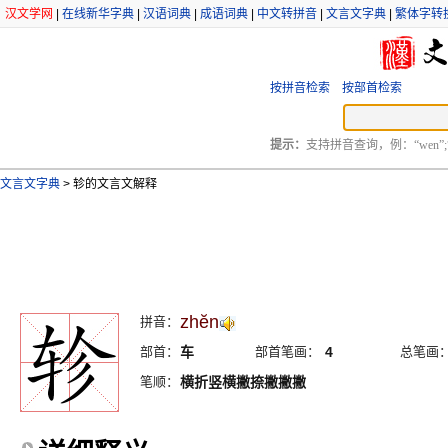
汉文学网
|
在线新华字典
|
汉语词典
|
成语词典
|
中文转拼音
|
文言文字典
|
繁体字转
按拼音检索
按部首检索
提示：
支持拼音查询，例：“wen”;
文言文字典
>
轸的文言文解释
zhĕn
拼音：
部首：
车
部首笔画：
4
总笔画
笔顺：
横折竖横撇捺撇撇撇