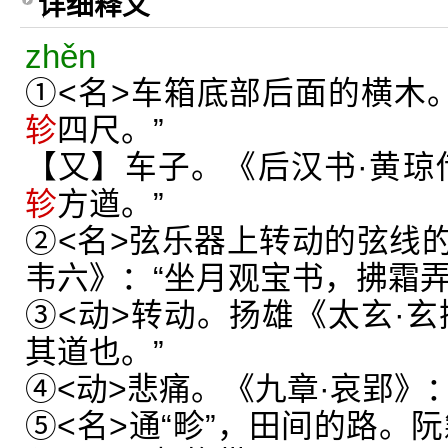
详细释义
zhěn
①<名>车箱底部后面的横木。
轸
四尺。”
【又】车子。《后汉书·黄琼
轸
方遒。”
②<名>弦乐器上转动的弦线
韦六》：“坐月观宝书，拂霜
③<动>转动。扬雄《太玄·玄
其道也。”
④<动>悲痛。《九章·哀郢》
⑤<名>通“畛”，田间的路。