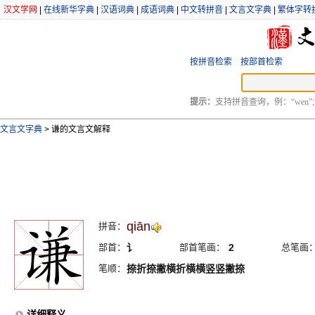
汉文学网
|
在线新华字典
|
汉语词典
|
成语词典
|
中文转拼音
|
文言文字典
|
繁体字转
按拼音检索
按部首检索
提示：
支持拼音查询，例：“wen”;
文言文字典
>
谦的文言文解释
qiān
拼音：
部首：
讠
部首笔画：
2
总笔画
笔顺：
捺折捺撇横折横横竖竖撇捺
详细释义