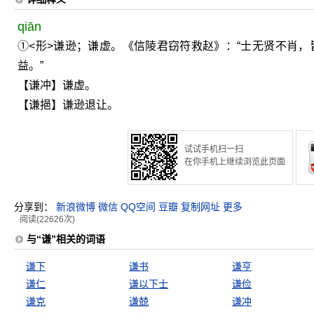
qiān
①<形>谦逊；谦虚。《信陵君窃符救赵》：“士无贤不肖，
益。”
【谦冲】谦虚。
【谦挹】谦逊退让。
试试手机扫一扫
在你手机上继续浏览此页面
分享到：
新浪微博
微信
QQ空间
豆瓣
复制网址
更多
阅读(22626次)
与“谦”相关的词语
谦下
谦书
谦亨
谦仁
谦以下士
谦俭
谦克
谦兢
谦冲