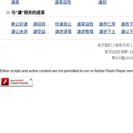
谦卑
谦卑自牧
谦却
与“谦”相关的成语
黄公好谦
满招损，谦受益
你谦我让
谦卑自牧
谦恭仁厚
谦恭
谦让未遑
谦受益，满招损
谦虚谨慎
谦虚敬慎
谦逊下士
谦以
|
|
关于我们
联系方式
官方QQ交流群:
2
粤ICP备1010
Either scripts and active content are not permitted to run or Adobe Flash Player versi