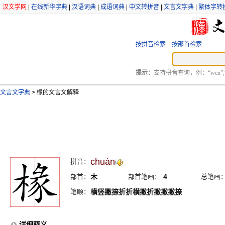
汉文学网
|
在线新华字典
|
汉语词典
|
成语词典
|
中文转拼音
|
文言文字典
|
繁体字转
按拼音检索
按部首检索
提示：
支持拼音查询，例：“wen”;
文言文字典
>
椽的文言文解释
chuán
拼音：
部首：
木
部首笔画：
4
总笔画
笔顺：
横竖撇捺折折横撇折撇撇撇捺
详细释义