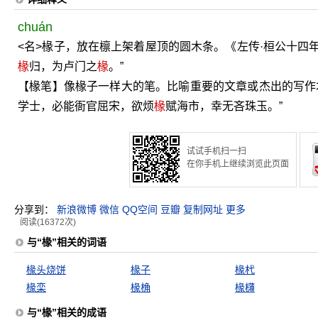
chuán
<名>椽子，放在檩上架着屋顶的圆木条。《左传·桓公十四
椽
归，为卢门之
椽
。”
【椽笔】像椽子一样大的笔。比喻重要的文章或杰出的写作
学士，必能衙官屈宋，欲烦
椽
赋海市，幸无吝珠玉。”
试试手机扫一扫
在你手机上继续浏览此页面
分享到：
新浪微博
微信
QQ空间
豆瓣
复制网址
更多
阅读(16372次)
与“椽”相关的词语
椽头烧饼
椽子
椽杙
椽栾
椽桷
椽欂
与“椽”相关的成语