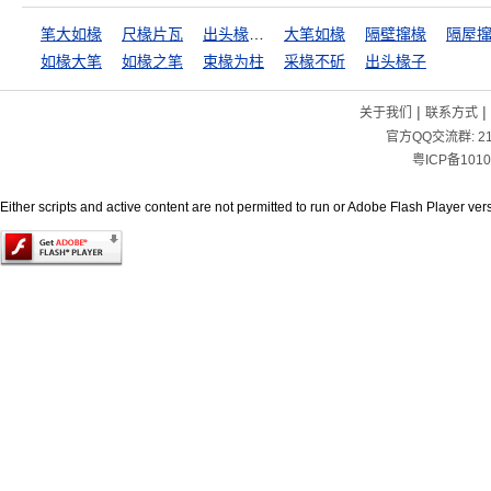
笔大如椽
尺椽片瓦
出头椽儿先朽烂
大笔如椽
隔壁撺椽
隔屋
如椽大笔
如椽之笔
束椽为柱
采椽不斫
出头椽子
|
|
关于我们
联系方式
官方QQ交流群:
2
粤ICP备1010
Either scripts and active content are not permitted to run or Adobe Flash Player versi