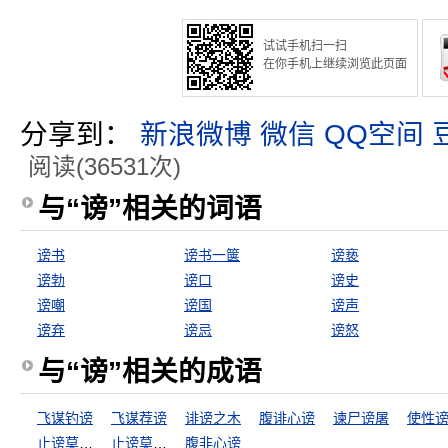
试试手机扫一扫
在你手机上继续浏览此页面
分享到：
新浪微博
微信
QQ空间
阅读(36531次)
与“谤”相关的词语
谤书
谤书一箧
谤亵
谤勃
谤口
谤史
谤嘲
谤国
谤声
谤弃
谤忌
谤怒
与“谤”相关的成语
飞谋钓谤
飞谋荐谤
诽谤之木
腹诽心谤
谏尸谤屠
使性
止谤莫如自修
止谤莫若自修
腹非心谤