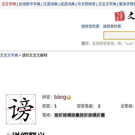
汉文学网
|
在线新华字典
|
汉语词典
|
成语词典
|
中文转拼音
|
文言文字典
|
繁体字转
按拼音检索
按部首检索
提示：
支持拼音查询，例：“wen”;
文言文字典
>
谤的文言文解释
bàng
拼音：
部首：
讠
部首笔画：
2
总笔画
笔顺：
捺折捺横捺撇捺折捺横折撇