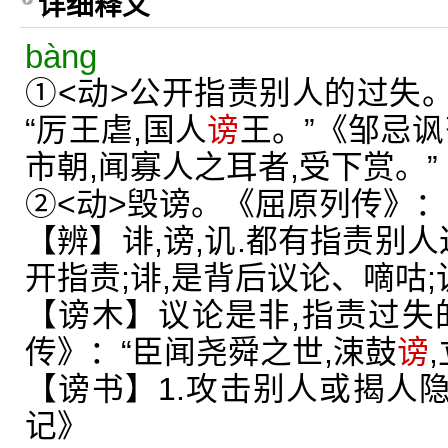
详细释义
bàng
①<动>公开指责别人的过失
“厉王虐,国人
谤
王。”《邹忌讽
市朝,闻寡人之耳者,受下赏。”
②<动>毁谤。《屈原列传》：
【辨】诽,谤,讥.都有指责别人
开指责;诽,是背后议论、嘀咕;
【谤木】议论是非,指责过失
传》：“臣闻尧舜之世,涑鼓
谤
【谤书】1.攻击别人或揭人隐
记》