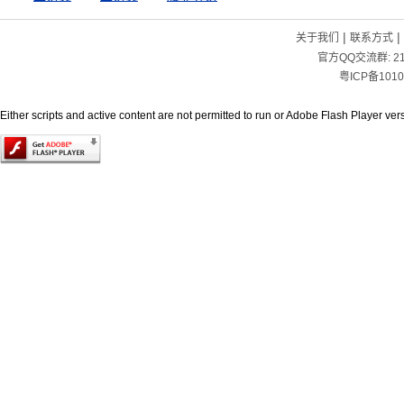
|
|
关于我们
联系方式
官方QQ交流群:
2
粤ICP备1010
Either scripts and active content are not permitted to run or Adobe Flash Player versi