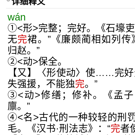
详细释义
wán
①<形>完整；完好。《石壕吏
无
完
裙。”《廉颇蔺相如列传
归赵。”
②<动>保全。
【又】〈形使动〉使……完好
失强援，不能独
完
。”
③<动>修缮；修补。《孟子
廪。”
④<名>古代的一种较轻的刑
毛。《汉书·刑法志》：“
完
者