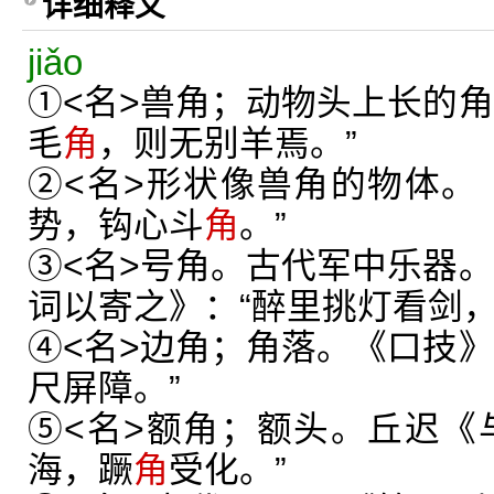
详细释义
jiǎo
①<名>兽角；动物头上长的角
毛
角
，则无别羊焉。”
②<名>形状像兽角的物体。
势，钩心斗
角
。”
③<名>号角。古代军中乐器。
词以寄之》：“醉里挑灯看剑
④<名>边角；角落。《口技》
尺屏障。”
⑤<名>额角；额头。丘迟《
海，蹶
角
受化。”