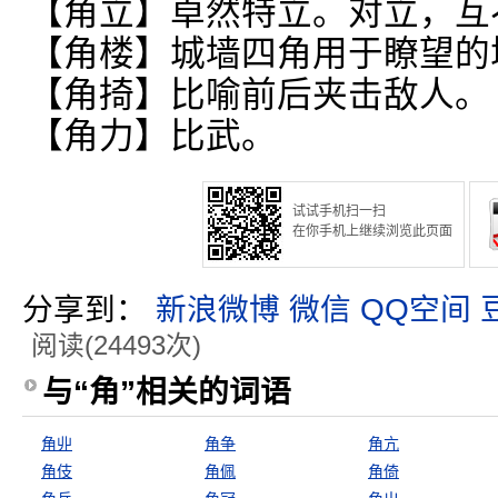
【角立】卓然特立。对立，互
【角楼】城墙四角用于瞭望的
【角掎】比喻前后夹击敌人。
【角力】比武。
试试手机扫一扫
在你手机上继续浏览此页面
分享到：
新浪微博
微信
QQ空间
阅读(24493次)
与“角”相关的词语
角丱
角争
角亢
角伎
角佩
角倚