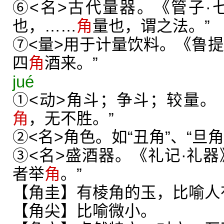
⑥<名>古代量器。《管子·
也，……
角
量也，谓之法。”
⑦<量>用于计量饮料。《鲁提
四
角
酒来。”
jué
①<动>角斗；争斗；较量。
角
，无不胜。”
②<名>角色。如“丑角”、“旦角
③<名>盛酒器。《礼记·礼器
者举
角
。”
【角圭】有棱角的玉，比喻人
【角尖】比喻微小。