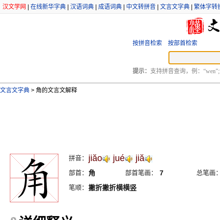
汉文学网
|
在线新华字典
|
汉语词典
|
成语词典
|
中文转拼音
|
文言文字典
|
繁体字转
按拼音检索
按部首检索
提示：
支持拼音查询，例：“wen”;
文言文字典
>
角的文言文解释
jiăo
jué
jiă
拼音：
部首：
角
部首笔画：
7
总笔画
笔顺：
撇折撇折横横竖