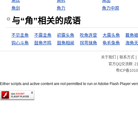
角兵
角冠
角出
角剑
角力
角力中原
与“角”相关的成语
不见圭角
不露圭角
初露头角
吹角连营
大露头角
戴角
钩心斗角
鼓角齐鸣
鼓角相闻
拐弯抹角
龟毛兔角
海角
|
|
关于我们
联系方式
官方QQ交流群:
2
粤ICP备1010
Either scripts and active content are not permitted to run or Adobe Flash Player versi