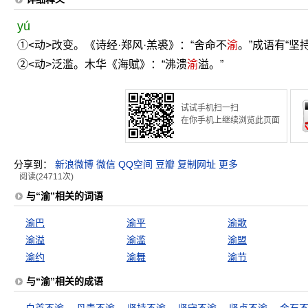
yú
①<动>改变。《诗经·郑风·羔裘》：“舍命不
渝
。”成语有“坚
②<动>泛滥。木华《海赋》：“沸溃
渝
溢。”
试试手机扫一扫
在你手机上继续浏览此页面
分享到：
新浪微博
微信
QQ空间
豆瓣
复制网址
更多
阅读(24711次)
与“渝”相关的词语
渝巴
渝平
渝歌
渝溢
渝滥
渝盟
渝约
渝舞
渝节
与“渝”相关的成语