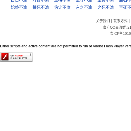
白首不渝
丹青不渝
坚持不渝
坚守不渝
坚贞不渝
金石
始终不渝
誓死不渝
信守不渝
言之不渝
之死不渝
至死
|
|
关于我们
联系方式
官方QQ交流群:
2
粤ICP备1010
Either scripts and active content are not permitted to run or Adobe Flash Player versi