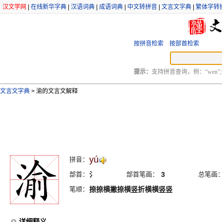
汉文学网
|
在线新华字典
|
汉语词典
|
成语词典
|
中文转拼音
|
文言文字典
|
繁体字转
按拼音检索
按部首检索
提示：
支持拼音查询，例：“wen”;
文言文字典
>
渝的文言文解释
yú
拼音：
部首：
氵
部首笔画：
3
总笔画
笔顺：
捺捺横撇捺横竖折横横竖竖
详细释义