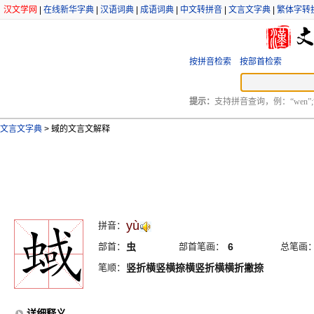
汉文学网
|
在线新华字典
|
汉语词典
|
成语词典
|
中文转拼音
|
文言文字典
|
繁体字转
按拼音检索
按部首检索
提示：
支持拼音查询，例：“wen”;
文言文字典
>
蜮的文言文解释
yù
拼音：
部首：
虫
部首笔画：
6
总笔画
笔顺：
竖折横竖横捺横竖折横横折撇捺
详细释义