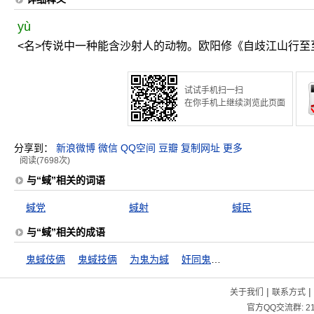
yù
<名>传说中一种能含沙射人的动物。欧阳修《自歧江山行至
试试手机扫一扫
在你手机上继续浏览此页面
分享到：
新浪微博
微信
QQ空间
豆瓣
复制网址
更多
阅读(7698次)
与“蜮”相关的词语
蜮党
蜮射
蜮民
与“蜮”相关的成语
鬼蜮伎俩
鬼蜮技俩
为鬼为蜮
奸同鬼蜮，行若狐鼠
|
|
关于我们
联系方式
官方QQ交流群:
2