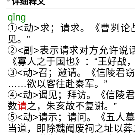
详细释义
qǐng
①<动>求；请求。《曹刿论
见。”
②<副>表示请求对方允许说话
《寡人之于国也》：“王好战
③<动>召；邀请。《信陵君窃
……欲以客往赴秦军。”
④<动>谒见；拜访。《信陵君
数
请
之，朱亥故不复谢。”
⑤<动>请示；请问。《五人墓
当道，即除魏阉废祠之址以葬