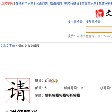
汉文学网
|
在线新华字典
|
汉语词典
|
成语词典
|
中文转拼音
|
文言文字典
|
繁体字转
按拼音检索
按部首检索
提示：
支持拼音查询，例：“wen”;
文言文字典
>
请的文言文解释
qĭng
拼音：
部首：
讠
部首笔画：
2
总笔画
笔顺：
捺折横横竖横竖折横横