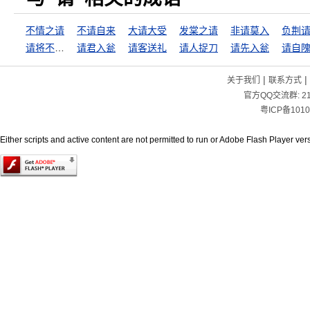
不情之请
不请自来
大请大受
发棠之请
非请莫入
负荆
请将不如激将
请君入瓮
请客送礼
请人捉刀
请先入瓮
请自
|
|
关于我们
联系方式
官方QQ交流群:
2
粤ICP备1010
Either scripts and active content are not permitted to run or Adobe Flash Player versi