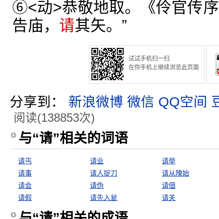
⑥<动>恭敬地取。《伶官传序
告庙，
请
其矢。”
试试手机扫一扫
在你手机上继续浏览此页面
分享到：
新浪微博
微信
QQ空间
阅读(138853次)
与“请”相关的词语
请丐
请业
请举
请事
请人捉刀
请从隗始
请会
请伪
请佃
请假
请先入瓮
请关
与“请”相关的成语