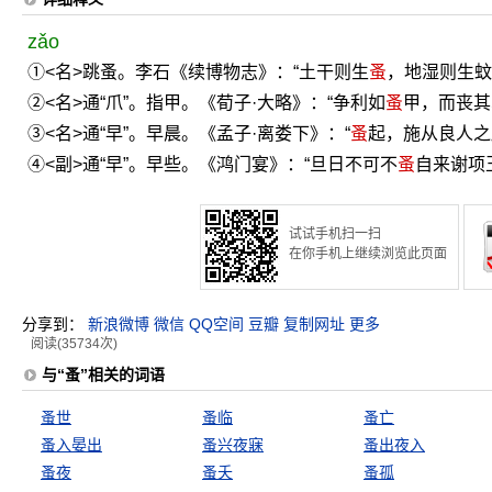
zǎo
①<名>跳蚤。李石《续博物志》：“土干则生
蚤
，地湿则生蚊
②<名>通“爪”。指甲。《荀子·大略》：“争利如
蚤
甲，而丧其
③<名>通“早”。早晨。《孟子·离娄下》：“
蚤
起，施从良人之
④<副>通“早”。早些。《鸿门宴》：“旦日不可不
蚤
自来谢项
试试手机扫一扫
在你手机上继续浏览此页面
分享到：
新浪微博
微信
QQ空间
豆瓣
复制网址
更多
阅读(35734次)
与“蚤”相关的词语
蚤世
蚤临
蚤亡
蚤入晏出
蚤兴夜寐
蚤出夜入
蚤夜
蚤夭
蚤孤