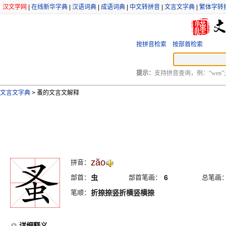
汉文学网
|
在线新华字典
|
汉语词典
|
成语词典
|
中文转拼音
|
文言文字典
|
繁体字转
按拼音检索
按部首检索
提示：
支持拼音查询，例：“wen”;
文言文字典
>
蚤的文言文解释
zăo
拼音：
部首：
虫
部首笔画：
6
总笔画
笔顺：
折捺捺竖折横竖横捺
详细释义