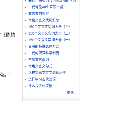
兼词、兼类词与词类活用的区分
古代常见40个官职一览
文言文的修辞
常见文言文代词汇总
150个文言文实词大全（三）
150个文言文实词大全（二）
”《陈情
150个文言文实词大全（一）
古书的特殊表达方式
古代的职官科举制度
常用文言虚词
常用文言文句式
怎样提高文言文阅读水平
奄。”
怎样学习古代汉语
什么是古代汉语
更多...