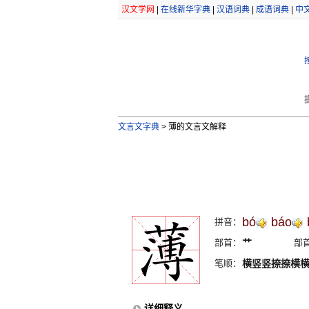
汉文学网
|
在线新华字典
|
汉语词典
|
成语词典
|
中
文言文字典
>
薄的文言文解释
bó
báo
拼音：
部首：
艹
部
笔顺：
横竖竖捺捺横
详细释义