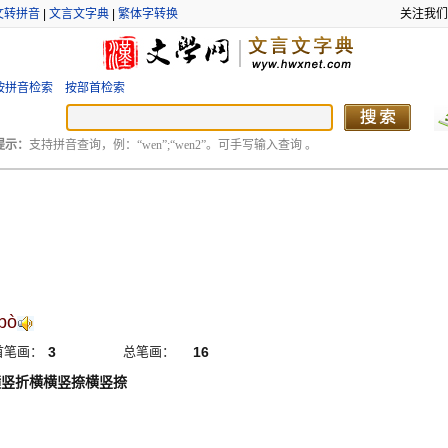
文转拼音
|
文言文字典
|
繁体字转换
关注我们
按拼音检索
按部首检索
提示：
支持拼音查询，例：“wen”;“wen2”。可手写输入查询 。
bò
首笔画：
3
总笔画：
16
横竖折横横竖捺横竖捺