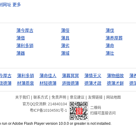
制网址
更多
薄今厚古
薄伎
薄伐
薄借
薄具
薄养厚葬
薄利多销
薄劣
薄命
薄器
薄域
薄壮
今厚古
薄利多销
薄命佳人
薄暮冥冥
薄情无义
薄物细故
薄
疏德薄
材薄质衰
材轻德薄
道微德薄
德薄才疏
德薄才鲜
德
|
|
|
|
|
关于我们
联系方式
免责声明
意见建议
友情链接
网站地图
官方QQ交流群:
214840104
二维码
粤ICP备10104591号-1
扫描可直接访问
o run or Adobe Flash Player version 10.0.0 or greater is not installed.