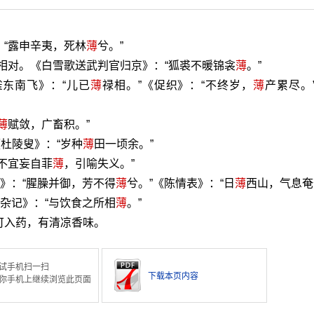
：“露申辛夷，死林
薄
兮。”
厚”相对。《白雪歌送武判官归京》：“狐裘不暖锦衾
薄
。”
雀东南飞》：“儿已
薄
禄相。”《促织》：“不终岁，
薄
产累尽。
薄
赋敛，广畜积。”
《杜陵叟》：“岁种
薄
田一顷余。”
“不宜妄自菲
薄
，引喻失义。”
江》：“腥臊并御，芳不得
薄
兮。”《陈情表》：“日
薄
西山，气息奄
中杂记》：“与饮食之所相
薄
。”
可入药，有清凉香味。
试手机扫一扫
下载本页内容
你手机上继续浏览此页面