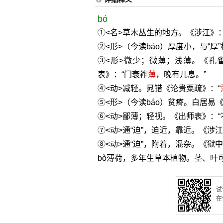
bó
①<名>草木丛生的地方。《涉江》
②<形>（今读báo）厚度小，与“
③<形>微少；微薄；浅薄。《孔
表》：“门衰祚
薄
，晚有儿息。”
④<动>减轻。晁错《论贵粟疏》：“
⑤<形>（今读báo）贫瘠。白居易
⑥<动>鄙薄；轻视。《出师表》：
⑦<动>通“迫”，迫近，靠近。《涉
⑧<动>通“迫”，附着，混杂。《狱
bò薄荷，多年生草本植物。茎、叶
试
在