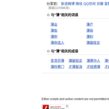
分享到：
新浪微博
微信
QQ空间
豆瓣
复
阅读(137696次)
与“薄”相关的词语
薄业
薄产
薄佑
薄俗
薄刑
薄利
薄命佳人
薄唇轻言
与“薄”相关的成语
变贪厉薄
薄唇轻言
薄寒中人
薄
薄祚寒门
才薄智浅
才轻德薄
才
Either scripts and active content are not permitted t