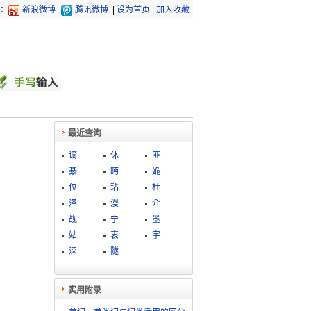
：
新浪微博
腾讯微博
|
设为首页
|
加入收藏
最近查询
谪
休
匪
綦
眄
姽
位
玷
杜
泽
漫
介
觇
宁
墨
姑
衷
宇
深
隧
实用附录