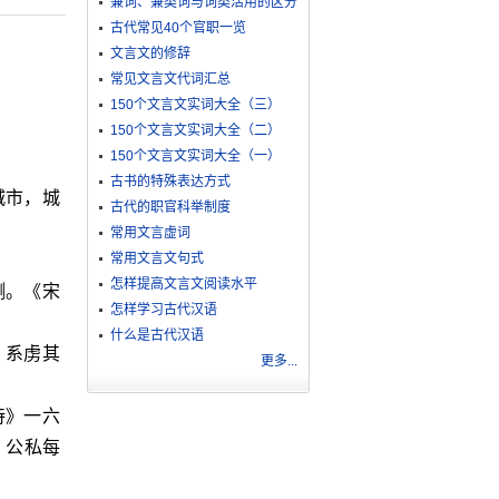
兼词、兼类词与词类活用的区分
古代常见40个官职一览
文言文的修辞
常见文言文代词汇总
150个文言文实词大全（三）
150个文言文实词大全（二）
150个文言文实词大全（一）
古书的特殊表达方式
城市，城
古代的职官科举制度
常用文言虚词
常用文言文句式
怎样提高文言文阅读水平
测。《宋
怎样学习古代汉语
什么是古代汉语
，系虏其
更多...
诗》一六
，公私每