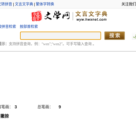
文转拼音
|
文言文字典
|
繁体字转换
关注我们
按拼音检索
按部首检索
提示：
支持拼音查询，例：“wen”;“wen2”。可手写输入查询 。
首笔画：
3
总笔画：
9
折撇捺