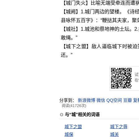
【城门失火】比喻无端受牵连而遭
【城阙】1.城门两边的望楼。《诗经
县咏怀五百字》：“鞭挞其夫家，聚
【城社】1.城池和祭地神的土坛。2
敢绳。”
【城下之盟】敌人逼临城下时被迫
还。”
试
在
分享到：
新浪微博
微信
QQ空间
豆瓣
复
阅读(41726次)
与“城”相关的词语
城下之盟
城下之辱
城保
城关