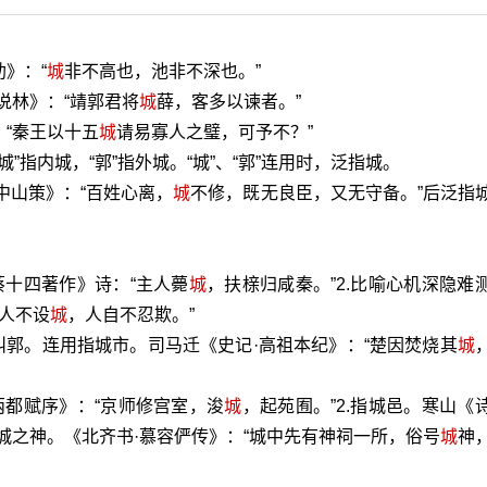
》：“
城
非不高也，池非不深也。”
说林》：“靖郭君将
城
薛，客多以谏者。”
：“秦王以十五
城
请易寡人之璧，可予不？”
城”指内城，“郭”指外城。“城”、“郭”连用时，泛指城。
中山策》：“百姓心离，
城
不修，既无良臣，又无守备。”后泛指
蔡十四著作》诗：“主人薨
城
，扶榇归咸秦。”2.比喻心机深隐难
遇人不设
城
，人自不忍欺。”
郭。连用指城市。司马迁《史记·高祖本纪》：“楚因焚烧其
城
两都赋序》：“京师修宫室，浚
城
，起苑囿。”2.指城邑。寒山《
.护城之神。《北齐书·慕容俨传》：“城中先有神祠一所，俗号
城
神