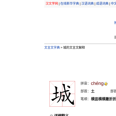
汉文学网
|
在线新华字典
|
汉语词典
|
成语词典
|
中
文言文字典
>
城的文言文解释
chéng
拼音：
部首：
土
部
笔顺：
横竖横横撇折
详细释义