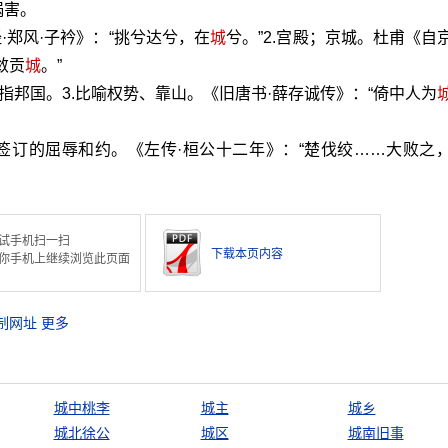
祸害。
·郑风·子衿》：“挑兮达兮，在
城
兮。”2.宫殿；京城。杜甫《自
敛贡
城
。”
.指邦国。3.比喻权势、靠山。《旧唐书·薛存诚传》：“倚中人为
签订的屈辱和约。《左传·桓公十二年》：“楚伐绞……大败之
试手机扫一扫
下载本页内容
你手机上继续浏览此页面
制网址
更多
城中桃李
城主
城乡
城北徐公
城区
城南旧事