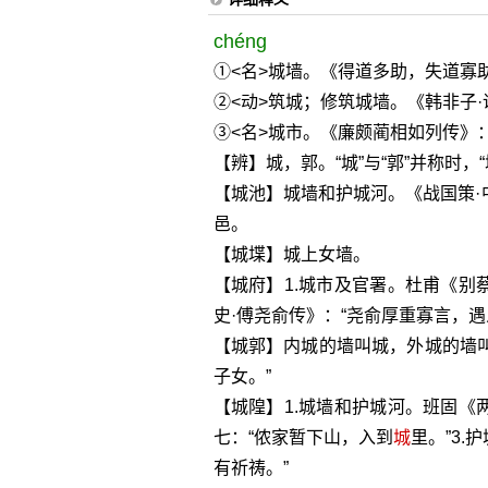
chéng
①<名>城墙。《得道多助，失道寡助
②<动>筑城；修筑城墙。《韩非子·
③<名>城市。《廉颇蔺相如列传》
【辨】城，郭。“城”与“郭”并称时，“
【城池】城墙和护城河。《战国策·
邑。
【城堞】城上女墙。
【城府】1.城市及官署。杜甫《别
史·傅尧俞传》：“尧俞厚重寡言，
【城郭】内城的墙叫城，外城的墙叫
子女。”
【城隍】1.城墙和护城河。班固《
七：“侬家暂下山，入到
城
里。”3
有祈祷。”