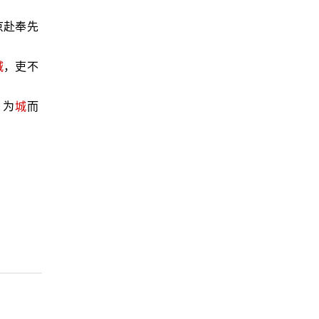
京赴奉先
城
，吏不
，为
城
而