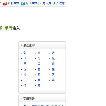
：
新浪微博
腾讯微博
|
设为首页
|
加入收藏
最近查询
危
叮
湫
琼
憭
埏
猷
胄
迎
怃
垂
惶
皤
暇
容
一
黻
唱
铿
寡
实用附录