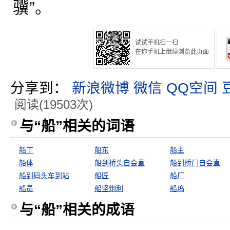
骥”。
试试手机扫一扫
在你手机上继续浏览此页面
分享到：
新浪微博
微信
QQ空间
阅读(19503次)
与“船”相关的词语
船丁
船东
船主
船体
船到桥头自会直
船到桥门自会直
船到码头车到站
船匠
船厂
船员
船坚炮利
船坞
与“船”相关的成语