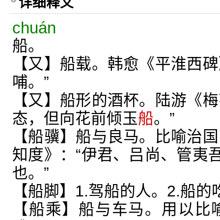
详细释义
chuán
船。
【又】船载。韩愈《平淮西碑
哺。”
【又】船形的酒杯。陆游《梅
态，但向花前倾玉
船
。”
【船骥】船与良马。比喻治国
知度》：“伊君、吕尚、管夷
也。”
【船脚】1.驾船的人。2.船
【船乘】船与车马。用以比