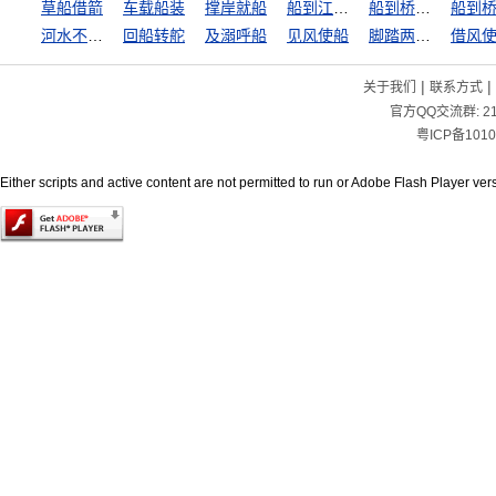
草船借箭
车载船装
撑岸就船
船到江心补漏迟
船到桥门自会直
河水不洗船
回船转舵
及溺呼船
见风使船
脚踏两只船
借风
|
|
关于我们
联系方式
官方QQ交流群:
2
粤ICP备1010
Either scripts and active content are not permitted to run or Adobe Flash Player versi