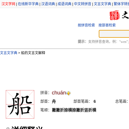
汉文学网
|
在线新华字典
|
汉语词典
|
成语词典
|
中文转拼音
|
文言文字典
|
繁体字转
按拼音检索
按部首检索
提示：
支持拼音查询，例：“wen”;
文言文字典
>
船的文言文解释
chuán
拼音：
部首：
舟
部首笔画：
6
总笔画
笔顺：
撇撇折捺横捺撇折竖折横