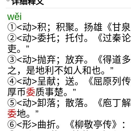
详细释义
wěi
①<动>积；积聚。扬雄《甘泉
②<动>委托；托付。《过秦论
吏。”
③<动>抛弃；放弃。《得道多
之，是地利不如人和也。”
④<动>呈献；送。《屈原列传
厚币
委
质事楚。”
⑤<动>卸落；散落。《庖丁解
委
地。”
⑥<形>曲折。《柳敬亭传》：