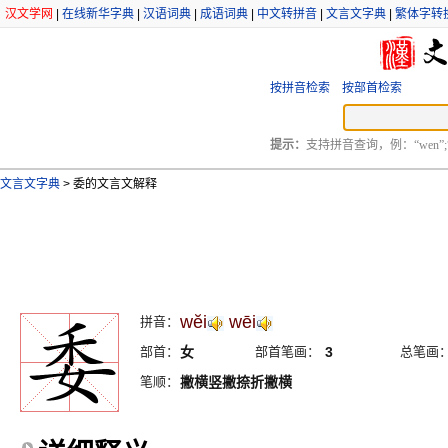
汉文学网
|
在线新华字典
|
汉语词典
|
成语词典
|
中文转拼音
|
文言文字典
|
繁体字转
按拼音检索
按部首检索
提示：
支持拼音查询，例：“wen”;
文言文字典
>
委的文言文解释
wĕi
wēi
拼音：
部首：
女
部首笔画：
3
总笔画
笔顺：
撇横竖撇捺折撇横