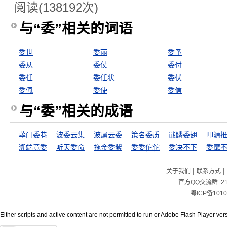
阅读(138192次)
与“委”相关的词语
委世
委丽
委予
委从
委仗
委付
委任
委任状
委伏
委佩
委使
委信
与“委”相关的成语
荜门委巷
波委云集
波属云委
策名委质
戢鳞委翅
叩源
溯端竟委
听天委命
拖金委紫
委委佗佗
委决不下
委靡
|
|
关于我们
联系方式
官方QQ交流群:
2
粤ICP备1010
Either scripts and active content are not permitted to run or Adobe Flash Player versi