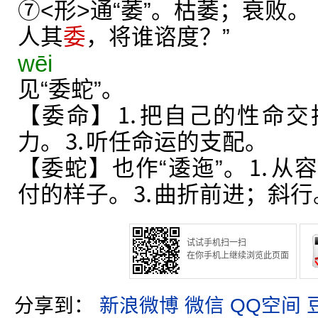
⑦<形>通“萎”。枯萎；衰败。
人其
委
，将谁谘度？”
wēi
见“委蛇”。
【委命】⒈把自己的性命交
力。⒊听任命运的支配。
【委蛇】也作“逶迤”。⒈从
付的样子。⒊曲折前进；斜行
试试手机扫一扫
在你手机上继续浏览此页面
分享到：
新浪微博
微信
QQ空间