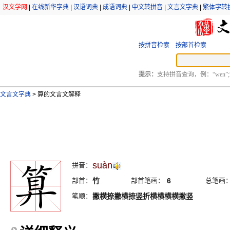
汉文学网
|
在线新华字典
|
汉语词典
|
成语词典
|
中文转拼音
|
文言文字典
|
繁体字转
按拼音检索
按部首检索
提示：
支持拼音查询，例：“wen”;
文言文字典
>
算的文言文解释
suàn
拼音：
部首：
竹
部首笔画：
6
总笔画
笔顺：
撇横捺撇横捺竖折横横横横撇竖