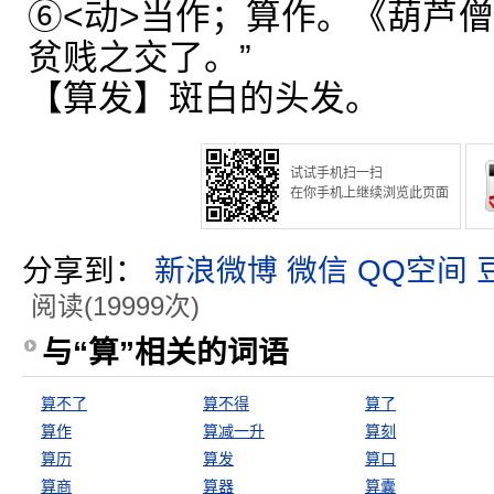
⑥<动>当作；算作。《葫芦僧
贫贱之交了。”
【算发】斑白的头发。
试试手机扫一扫
在你手机上继续浏览此页面
分享到：
新浪微博
微信
QQ空间
阅读(19999次)
与“算”相关的词语
算不了
算不得
算了
算作
算减一升
算刻
算历
算发
算口
算商
算器
算囊