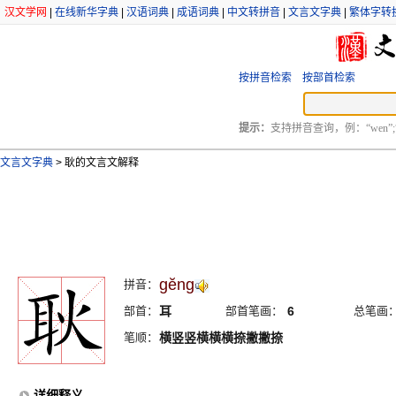
汉文学网
|
在线新华字典
|
汉语词典
|
成语词典
|
中文转拼音
|
文言文字典
|
繁体字转
按拼音检索
按部首检索
提示：
支持拼音查询，例：“wen”;
文言文字典
>
耿的文言文解释
gĕng
拼音：
部首：
耳
部首笔画：
6
总笔画
笔顺：
横竖竖横横横捺撇撇捺
详细释义