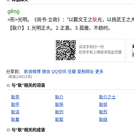
gěng
<形>光明。《尚书·立政》：“以觐文王之
耿
光，以扬武王之大
【耿介】⒈光明正大。⒉正直。⒊孤傲，不趋时。
试试手机扫一扫
在你手机上继续浏览此页面
分享到：
新浪微博
微信
QQ空间
豆瓣
复制网址
更多
阅读(18013次)
与“耿”相关的词语
耿亮
耿介
耿介之士
耿怀
耿悒
耿挺
耿洁
耿灼
耿烈
耿着
耿絜
耿结
与“耿”相关的成语