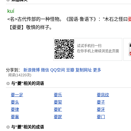
kuí
<名>古代传部的一种怪物。《国语·鲁语下》：“木石之怪曰
【夔夔】敬惧的样子。
试试手机扫一扫
在你手机上继续浏览此页面
分享到：
新浪微博
微信
QQ空间
豆瓣
复制网址
更多
阅读(14220次)
与“夔”相关的词语
夔一足
夔乐
夔凤纹
夔头
夔契
夔子
夔律
夔旷
夔牙
夔襄
夔跜
夔门
与“夔”相关的成语