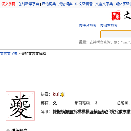
汉文学网
|
在线新华字典
|
汉语词典
|
成语词典
|
中文转拼音
|
文言文字典
|
繁体字转
按拼音检索
按部首检索
提示：
支持拼音查询，例：“wen”;
文言文字典
>
夔的文言文解释
kuí
拼音：
部首：
夂
部首笔画：
3
总笔画
笔顺：
捺撇横撇竖折横横横竖横竖横折横折撇捺撇
详细释义