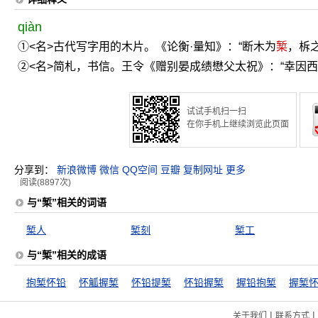
qiàn
①<名>古代写字用的木片。《论衡·量知》：“断木为
椠
，柝
②<名>简札，书信。王令《赠别晏成绩懋父太祝》：“幸因
试试手机扫一扫
在你手机上继续浏览此页面
分享到：
新浪微博
微信
QQ空间
豆瓣
复制网址
更多
阅读(8897次)
与“椠”相关的词语
椠人
椠刻
椠工
与“椠”相关的成语
抱椠怀铅
怀觚握椠
怀铅提椠
怀铅握椠
握铅抱椠
握椠
|
|
关于我们
联系方式