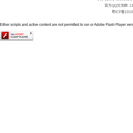
官方QQ交流群:
2
粤ICP备1010
Either scripts and active content are not permitted to run or Adobe Flash Player versi