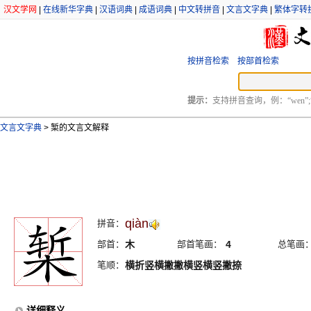
汉文学网
|
在线新华字典
|
汉语词典
|
成语词典
|
中文转拼音
|
文言文字典
|
繁体字转
按拼音检索
按部首检索
提示：
支持拼音查询，例：“wen”;
文言文字典
>
椠的文言文解释
qiàn
拼音：
部首：
木
部首笔画：
4
总笔画
笔顺：
横折竖横撇撇横竖横竖撇捺
详细释义