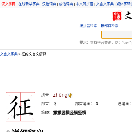
汉文学网
|
在线新华字典
|
汉语词典
|
成语词典
|
中文转拼音
|
文言文字典
|
繁体字转
按拼音检索
按部首检索
提示：
支持拼音查询，例：“wen”;
文言文字典
>
征的文言文解释
zhēng
拼音：
部首：
彳
部首笔画：
3
总笔画
笔顺：
撇撇竖横竖横竖横