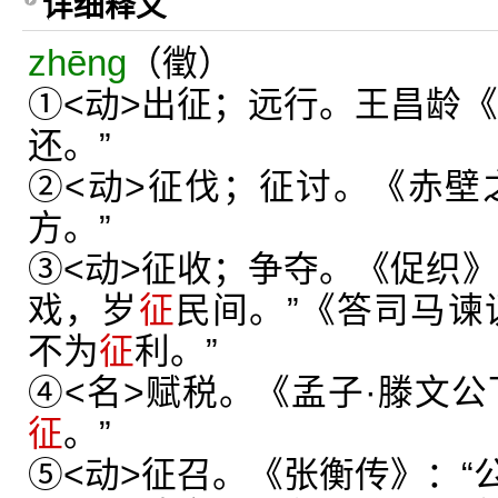
详细释义
zhēng
（徵）
①<动>出征；远行。王昌龄《
还。”
②<动>征伐；征讨。《赤壁
方。”
③<动>征收；争夺。《促织》
戏，岁
征
民间。”《答司马谏
不为
征
利。”
④<名>赋税。《孟子·滕文公
征
。”
⑤<动>征召。《张衡传》：“