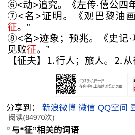
⑥<动>追究。《左传·僖公四
⑦<名>证明。《观巴黎油
征
。”
⑧<名>迹象；预兆。《史记·
见败
征
。”
【征夫】⒈行人；旅人。⒉从
试试手机扫一扫
在你手机上继续浏览此页面
分享到：
新浪微博
微信
QQ空间
阅读(84970次)
与“征”相关的词语