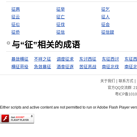
征两
征举
征乞
征云
征亡
征人
征伀
征伐
征会
征侨
征信
征信録
与“征”相关的成语
暴敛横征
不祥之征
调度征求
东讨西征
东征西讨
东征
横征苛役
急敛暴征
酒食征逐
苦征恶战
南征北伐
南征
|
|
关于我们
联系方式
官方QQ交流群:
2
粤ICP备1010
Either scripts and active content are not permitted to run or Adobe Flash Player versi