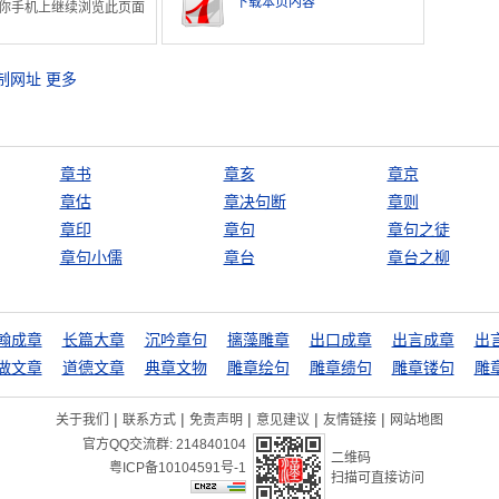
下载本页内容
你手机上继续浏览此页面
制网址
更多
章书
章亥
章京
章估
章决句断
章则
章印
章句
章句之徒
章句小儒
章台
章台之柳
翰成章
长篇大章
沉吟章句
摛藻雕章
出口成章
出言成章
出
做文章
道德文章
典章文物
雕章绘句
雕章缋句
雕章镂句
雕
|
|
|
|
|
关于我们
联系方式
免责声明
意见建议
友情链接
网站地图
官方QQ交流群:
214840104
二维码
粤ICP备10104591号-1
扫描可直接访问