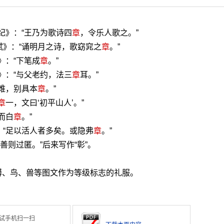
纪》：“王乃为歌诗四
章
，令乐人歌之。”
赋》：“诵明月之诗，歌窈窕之
章
。”
》：“下笔成
章
。”
》：“与父老约，法三
章
耳。”
无难，别具本
章
。”
章
一，文曰‘初平山人’。”
而白
章
。”
：“足以活人者多矣。或隐弗
章
。”
善则过匿。”后来写作“彰”。
蟒、鸟、兽等图文作为等级标志的礼服。
试手机扫一扫