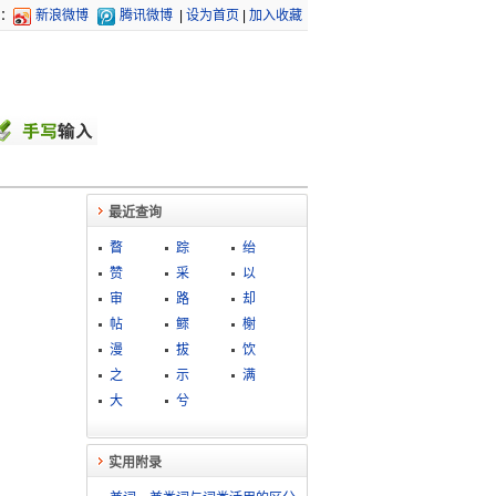
：
新浪微博
腾讯微博
|
设为首页
|
加入收藏
最近查询
瞀
踪
绐
赞
采
以
审
路
却
帖
鳏
榭
漫
拔
饮
之
示
满
大
兮
实用附录