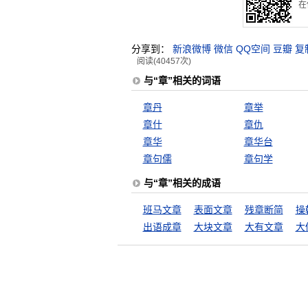
在
分享到：
新浪微博
微信
QQ空间
豆瓣
复
阅读(40457次)
与“章”相关的词语
章丹
章举
章什
章仇
章华
章华台
章句儒
章句学
与“章”相关的成语
班马文章
表面文章
残章断简
操
出语成章
大块文章
大有文章
大