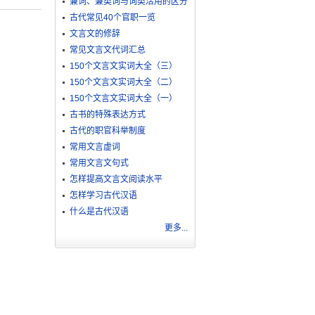
兼词、兼类词与词类活用的区分
古代常见40个官职一览
文言文的修辞
常见文言文代词汇总
150个文言文实词大全（三）
150个文言文实词大全（二）
150个文言文实词大全（一）
古书的特殊表达方式
古代的职官科举制度
常用文言虚词
常用文言文句式
怎样提高文言文阅读水平
怎样学习古代汉语
什么是古代汉语
更多...