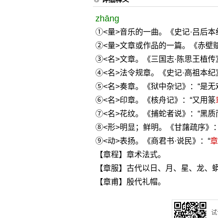
zhāng
①<量>音乐的一曲。《史记·吕后本
②<量>文章或作品的一篇。《赤壁
③<名>文章。《三国志·陈思王植传
④<名>法令规章。《史记·高祖本纪
⑤<名>奏章。《狱中杂记》：“是
⑥<名>印章。《核舟记》：“又用篆
⑦<名>花纹。《捕蛇者说》：“黑质
⑧<形>明显；鲜明。《甘藷疏序》
⑨<动>表扬。《商君书·说民》：“
章
【章程】章术法式。
【章服】古代以日、月、星、龙、
【章甫】殷代礼帽。
试