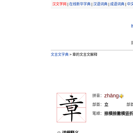
汉文学网
|
在线新华字典
|
汉语词典
|
成语词典
|
中
文言文字典
>
章的文言文解释
zhāng
拼音：
部首：
立
部
笔顺：
捺横捺撇横竖
详细释义