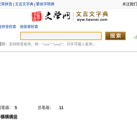
文转拼音
|
文言文字典
|
繁体字转换
关注我们
按拼音检索
按部首检索
提示：
支持拼音查询，例：“wen”;“wen2”。可手写输入查询 。
首笔画：
5
总笔画：
11
折横横横竖