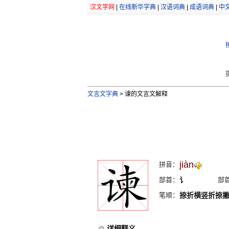
汉文学网
|
在线新华字典
|
汉语词典
|
成语词典
|
中
文言文字典
>
谏的文言文解释
jiàn
拼音：
部首：
讠
部
笔顺：
捺折横竖折捺
详细释义