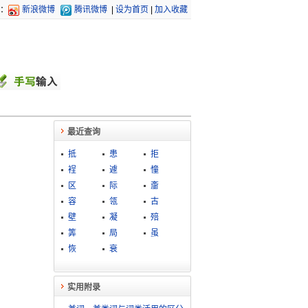
：
新浪微博
腾讯微博
|
设为首页
|
加入收藏
最近查询
抵
患
拒
裎
遽
憧
区
际
齑
容
瓴
古
壁
凝
殕
筭
局
虽
恢
衰
实用附录