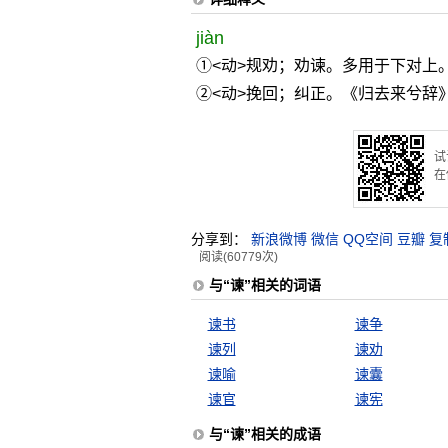
jiàn
①<动>规劝；劝谏。多用于下对上
②<动>挽回；纠正。《归去来兮辞
试
在
分享到：
新浪微博
微信
QQ空间
豆瓣
复
阅读(60779次)
与“谏”相关的词语
谏书
谏争
谏列
谏劝
谏喻
谏囊
谏官
谏宪
与“谏”相关的成语