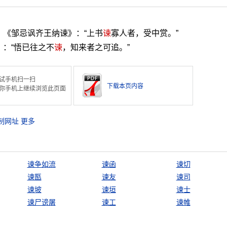
。《邹忌讽齐王纳谏》：“上书
谏
寡人者，受中赏。”
》：“悟已往之不
谏
，知来者之可追。”
试手机扫一扫
下载本页内容
你手机上继续浏览此页面
制网址
更多
谏争如流
谏函
谏切
谏匦
谏友
谏司
谏坡
谏垣
谏士
谏尸谤屠
谏工
谏帷