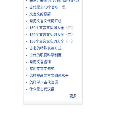
兼词、兼类词与词类活用的区分
古代常见40个官职一览
文言文的修辞
常见文言文代词汇总
150个文言文实词大全（三）
150个文言文实词大全（二）
150个文言文实词大全（一）
古书的特殊表达方式
古代的职官科举制度
常用文言虚词
常用文言文句式
怎样提高文言文阅读水平
怎样学习古代汉语
什么是古代汉语
更多...