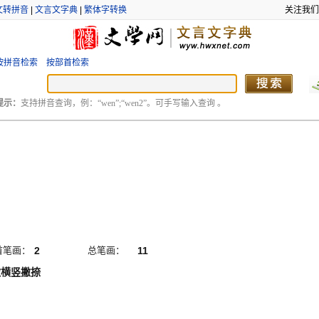
文转拼音
|
文言文字典
|
繁体字转换
关注我们
按拼音检索
按部首检索
提示：
支持拼音查询，例：“wen”;“wen2”。可手写输入查询 。
首笔画：
2
总笔画：
11
撇横竖撇捺