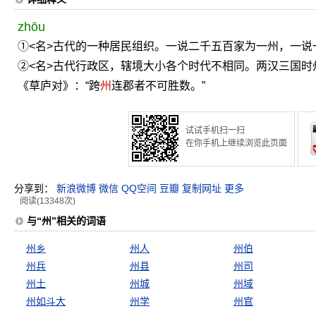
zhōu
①<名>古代的一种居民组织。一说二千五百家为一州，一说
②<名>古代行政区，辖境大小各个时代不相同。两汉三国
《草庐对》：“跨
州
连郡者不可胜数。”
试试手机扫一扫
在你手机上继续浏览此页面
分享到：
新浪微博
微信
QQ空间
豆瓣
复制网址
更多
阅读(13348次)
与“州”相关的词语
州乡
州人
州伯
州兵
州县
州司
州土
州城
州域
州如斗大
州学
州官