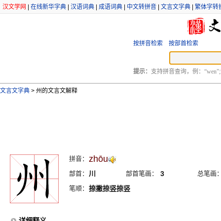
汉文学网
|
在线新华字典
|
汉语词典
|
成语词典
|
中文转拼音
|
文言文字典
|
繁体字转
按拼音检索
按部首检索
提示：
支持拼音查询，例：“wen”;
文言文字典
>
州的文言文解释
zhōu
拼音：
部首：
川
部首笔画：
3
总笔画
笔顺：
捺撇捺竖捺竖
详细释义