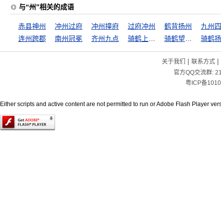
与“州”相关的成语
赤县神州
冲州过府
冲州撞府
过府冲州
鹤背扬州
九州
连州跨郡
南州冠冕
齐州九点
骑鹤上扬州
骑鹤望扬州
骑鹤
|
|
关于我们
联系方式
官方QQ交流群:
2
粤ICP备1010
Either scripts and active content are not permitted to run or Adobe Flash Player versi