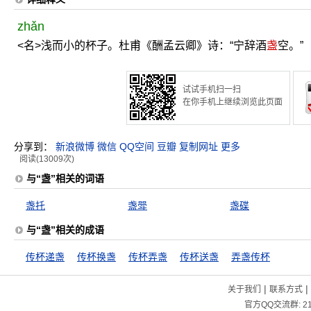
zhǎn
<名>浅而小的杯子。杜甫《酬孟云卿》诗：“宁辞酒
盏
空。”
试试手机扫一扫
在你手机上继续浏览此页面
分享到：
新浪微博
微信
QQ空间
豆瓣
复制网址
更多
阅读(13009次)
与“盏”相关的词语
盏托
盏斝
盏碟
与“盏”相关的成语
传杯递盏
传杯换盏
传杯弄盏
传杯送盏
弄盏传杯
|
|
关于我们
联系方式
官方QQ交流群:
2