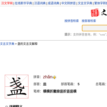
汉文学网
|
在线新华字典
|
汉语词典
|
成语词典
|
中文转拼音
|
文言文字典
|
繁体字转
按拼音检索
按部首检索
提示：
支持拼音查询，例：“wen”;
文言文字典
>
盏的文言文解释
zhăn
拼音：
部首：
皿
部首笔画：
5
总笔画
笔顺：
横横折撇捺竖折竖竖横
详细释义