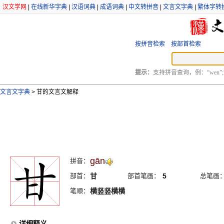
汉文学网
|
在线新华字典
|
汉语词典
|
成语词典
|
中文转拼音
|
文言文字典
|
繁体字转
按拼音检索
按部首检索
提示：
支持拼音查询，例：“wen”;
文言文字典
>
甘的文言文解释
gān
拼音：
部首：
甘
部首笔画：
5
总笔画
笔顺：
横竖竖横横
详细释义