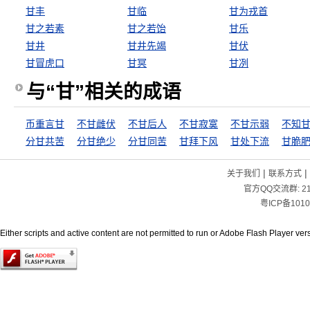
甘丰
甘临
甘为戎首
甘之若素
甘之若饴
甘乐
甘井
甘井先竭
甘伏
甘冒虎口
甘冥
甘冽
与“甘”相关的成语
币重言甘
不甘雌伏
不甘后人
不甘寂寞
不甘示弱
不知
分甘共苦
分甘绝少
分甘同苦
甘拜下风
甘处下流
甘脆
|
|
关于我们
联系方式
官方QQ交流群:
2
粤ICP备1010
Either scripts and active content are not permitted to run or Adobe Flash Player versi