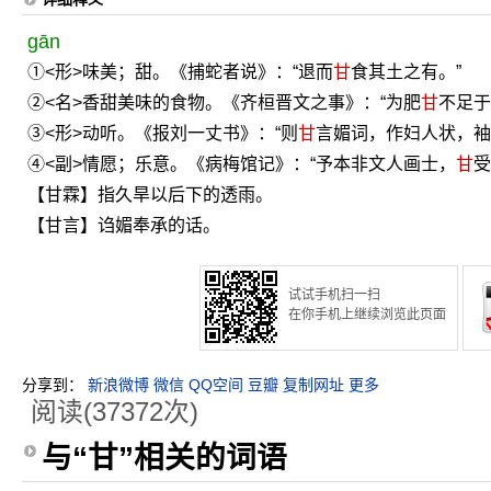
gān
①<形>味美；甜。《捕蛇者说》：“退而
甘
食其土之有。”
②<名>香甜美味的食物。《齐桓晋文之事》：“为肥
甘
不足于
③<形>动听。《报刘一丈书》：“则
甘
言媚词，作妇人状，袖
④<副>情愿；乐意。《病梅馆记》：“予本非文人画士，
甘
受
【甘霖】指久旱以后下的透雨。
【甘言】诌媚奉承的话。
试试手机扫一扫
在你手机上继续浏览此页面
分享到：
新浪微博
微信
QQ空间
豆瓣
复制网址
更多
阅读(37372次)
与“甘”相关的词语