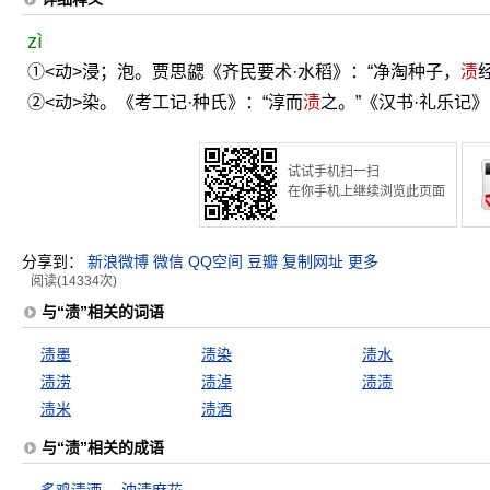
zì
①<动>浸；泡。贾思勰《齐民要术·水稻》：“净淘种子，
渍
②<动>染。《考工记·种氏》：“淳而
渍
之。”《汉书·礼乐记》
试试手机扫一扫
在你手机上继续浏览此页面
分享到：
新浪微博
微信
QQ空间
豆瓣
复制网址
更多
阅读(14334次)
与“渍”相关的词语
渍墨
渍染
渍水
渍涝
渍淖
渍渍
渍米
渍酒
与“渍”相关的成语