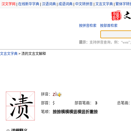
汉文学网
|
在线新华字典
|
汉语词典
|
成语词典
|
中文转拼音
|
文言文字典
|
繁体字转
按拼音检索
按部首检索
提示：
支持拼音查询，例：“wen”;
文言文字典
>
渍的文言文解释
zì
拼音：
部首：
氵
部首笔画：
3
总笔画
笔顺：
捺捺横横横竖横竖折撇捺
详细释义