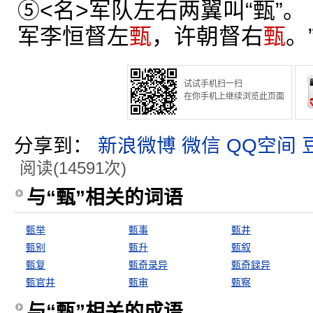
⑤<名>军队左右两翼叫“甄”。
军李恒督左
甄
，许朝督右
甄
。
试试手机扫一扫
在你手机上继续浏览此页面
分享到：
新浪微博
微信
QQ空间
阅读(14591次)
与“甄”相关的词语
甄举
甄事
甄井
甄别
甄升
甄叙
甄复
甄奇录异
甄奇録异
甄官井
甄审
甄察
与“甄”相关的成语