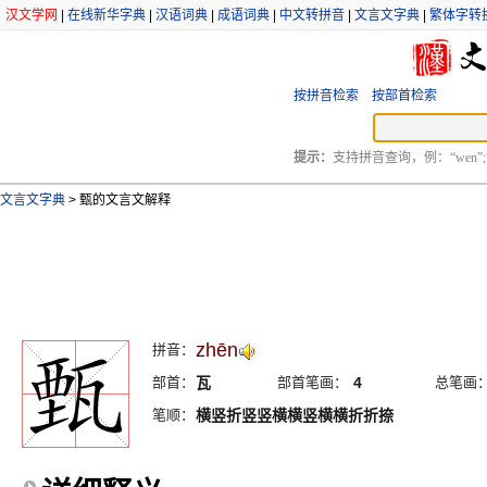
汉文学网
|
在线新华字典
|
汉语词典
|
成语词典
|
中文转拼音
|
文言文字典
|
繁体字转
按拼音检索
按部首检索
提示：
支持拼音查询，例：“wen”;
文言文字典
>
甄的文言文解释
zhēn
拼音：
部首：
瓦
部首笔画：
4
总笔画
笔顺：
横竖折竖竖横横竖横横折折捺