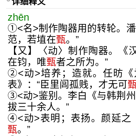
详细释义
zhēn
①<名>制作陶器用的转轮。潘
范，若埴在
甄
。”
【又】〈动〉制作陶器。《汉
在钧，唯
甄
者之所为。”
②<动>培养；造就。任昉
表》：“臣里闾孤贱，才无可
③<动>鉴别。李白《与韩荆州
拔三十余人。”
④<动>表明；表扬。颜延之
甄
。”