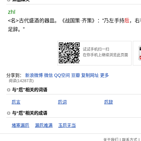
zhī
<名>古代盛酒的器皿。《战国策·齐策》：“乃左手持
卮
，右
足辞。”
试试手机扫一扫
在你手机上继续浏览此页面
分享到：
新浪微博
微信
QQ空间
豆瓣
复制网址
更多
阅读(14287次)
与“卮”相关的词语
卮言
卮词
卮辞
与“卮”相关的成语
堵塞漏卮
漏卮难满
玉卮无当
|
|
关于我们
联系方式