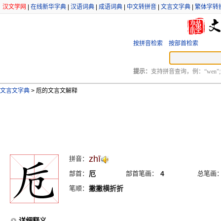
汉文学网
|
在线新华字典
|
汉语词典
|
成语词典
|
中文转拼音
|
文言文字典
|
繁体字转
按拼音检索
按部首检索
提示：
支持拼音查询，例：“wen”;
文言文字典
>
卮的文言文解释
zhī
拼音：
部首：
厄
部首笔画：
4
总笔画
笔顺：
撇撇横折折
详细释义