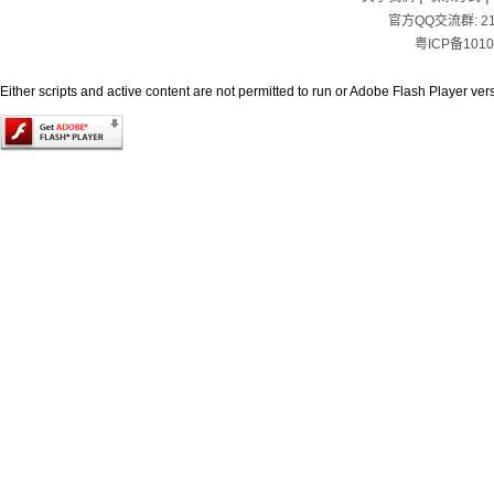
官方QQ交流群:
2
粤ICP备1010
Either scripts and active content are not permitted to run or Adobe Flash Player versi