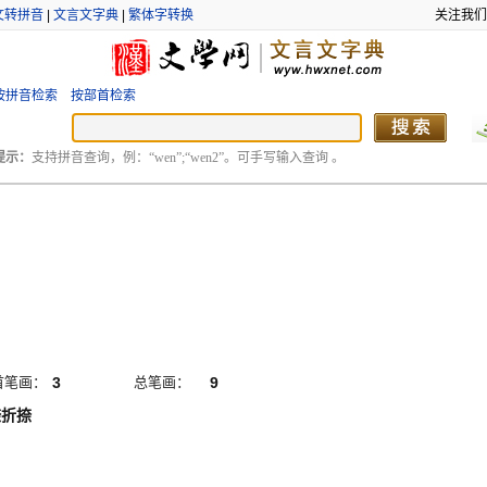
文转拼音
|
文言文字典
|
繁体字转换
关注我们
按拼音检索
按部首检索
提示：
支持拼音查询，例：“wen”;“wen2”。可手写输入查询 。
首笔画：
3
总笔画：
9
捺折捺