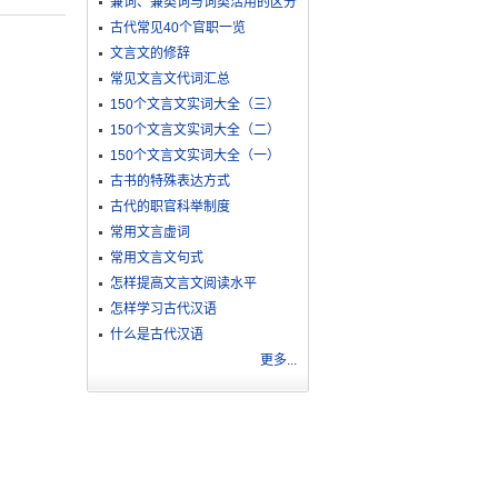
兼词、兼类词与词类活用的区分
古代常见40个官职一览
文言文的修辞
常见文言文代词汇总
150个文言文实词大全（三）
150个文言文实词大全（二）
150个文言文实词大全（一）
古书的特殊表达方式
古代的职官科举制度
常用文言虚词
常用文言文句式
怎样提高文言文阅读水平
怎样学习古代汉语
什么是古代汉语
更多...