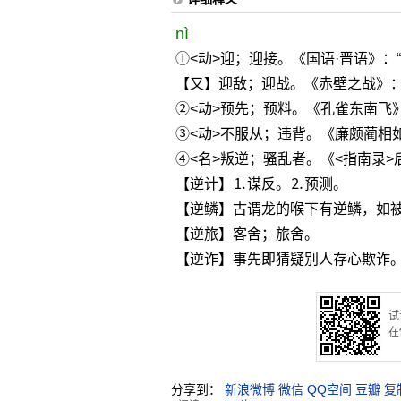
nì
①<动>迎；迎接。《国语·晋语》：
【又】迎敌；迎战。《赤壁之战》：
②<动>预先；预料。《孔雀东南飞
③<动>不服从；违背。《廉颇蔺相
④<名>叛逆；骚乱者。《<指南录>
【逆计】⒈谋反。⒉预测。
【逆鳞】古谓龙的喉下有逆鳞，如被
【逆旅】客舍；旅舍。
【逆诈】事先即猜疑别人存心欺诈
试
在
分享到：
新浪微博
微信
QQ空间
豆瓣
复