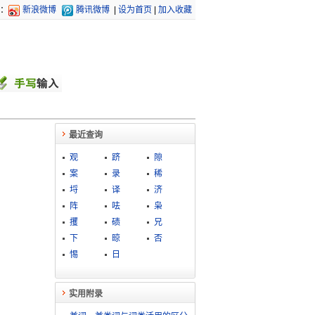
：
新浪微博
腾讯微博
|
设为首页
|
加入收藏
最近查询
观
跻
隙
案
录
稀
埒
译
济
阵
呿
枭
攫
碛
兄
下
晾
否
惕
日
实用附录