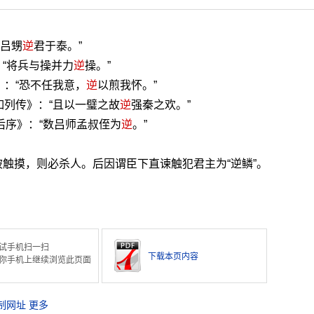
“吕甥
逆
君于泰。”
“将兵与操并力
逆
操。”
》：“恐不任我意，
逆
以煎我怀。”
如列传》：“且以一璧之故
逆
强秦之欢。”
后序》：“数吕师孟叔侄为
逆
。”
触摸，则必杀人。后因谓臣下直谏触犯君主为“逆鳞”。
。
试手机扫一扫
下载本页内容
你手机上继续浏览此页面
制网址
更多