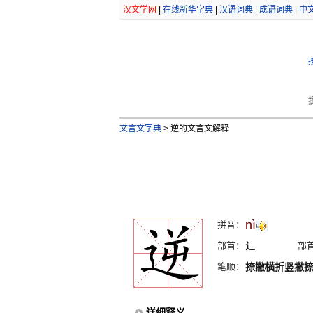
汉文学网
|
在线新华字典
|
汉语词典
|
成语词典
|
中
文言文字典
>
逆的文言文解释
nì
拼音：
部首：
辶
部
笔顺：
捺撇横折竖撇
详细释义