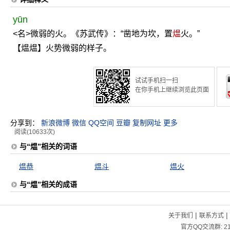
yūn
<名>微弱的火。《苏武传》：“凿地为坎，置
煴
火。”
【煴煴】火势微弱的样子。
试试手机扫一扫
在你手机上继续浏览此页面
分享到：
新浪微博
微信
QQ空间
豆瓣
复制网址
更多
阅读(10633次)
与“煴”相关的词语
煴恭
煴斗
煴火
与“煴”相关的成语
|
|
关于我们
联系方式
官方QQ交流群:
2