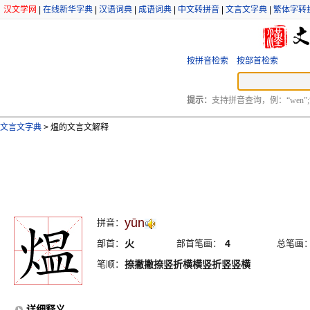
汉文学网
|
在线新华字典
|
汉语词典
|
成语词典
|
中文转拼音
|
文言文字典
|
繁体字转
按拼音检索
按部首检索
提示：
支持拼音查询，例：“wen”;
文言文字典
>
煴的文言文解释
yūn
拼音：
部首：
火
部首笔画：
4
总笔画
笔顺：
捺撇撇捺竖折横横竖折竖竖横
详细释义