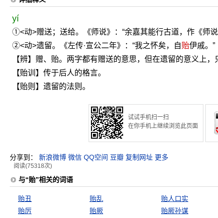
yí
①<动>赠送；送给。《师说》：“余嘉其能行古道，作《师
②<动>遗留。《左传·宣公二年》：“我之怀矣，自
贻
伊戚。”
【辨】赠、贻。两字都有赠送的意思，但在遗留的意义上，只能
【贻训】传于后人的格言。
【贻则】遗留的法则。
试试手机扫一扫
在你手机上继续浏览此页面
分享到：
新浪微博
微信
QQ空间
豆瓣
复制网址
更多
阅读(75318次)
与“贻”相关的词语
贻丑
贻乱
贻人口实
贻厉
贻厥
贻厥孙谋