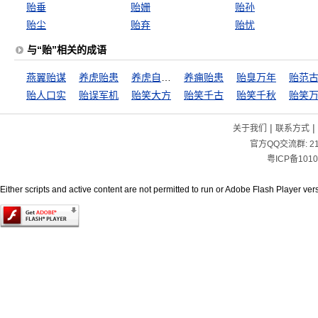
贻垂
贻姗
贻孙
贻尘
贻弃
贻忧
与“贻”相关的成语
燕翼贻谋
养虎贻患
养虎自贻灾
养痈贻患
贻臭万年
贻范
贻人口实
贻误军机
贻笑大方
贻笑千古
贻笑千秋
贻笑
|
|
关于我们
联系方式
官方QQ交流群:
2
粤ICP备1010
Either scripts and active content are not permitted to run or Adobe Flash Player versi