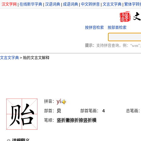
汉文学网
|
在线新华字典
|
汉语词典
|
成语词典
|
中文转拼音
|
文言文字典
|
繁体字转
按拼音检索
按部首检索
提示：
支持拼音查询，例：“wen”;
文言文字典
>
贻的文言文解释
yí
拼音：
部首：
贝
部首笔画：
4
总笔画
笔顺：
竖折撇捺折捺竖折横
详细释义