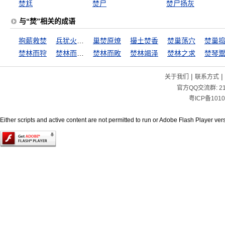
焚尪
焚尸
焚尸扬灰
与“焚”相关的成语
抱薪救焚
兵犹火也，不戢自焚
巢焚原燎
撮土焚香
焚巢荡穴
焚巢
焚林而狩
焚林而田，竭泽而渔
焚林而畋
焚林竭泽
焚林之求
焚琴
|
|
关于我们
联系方式
官方QQ交流群:
2
粤ICP备1010
Either scripts and active content are not permitted to run or Adobe Flash Player versi