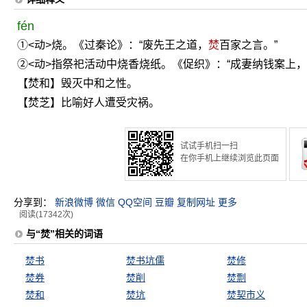
fén
①<动>烧。《过秦论》：“废先王之道，
焚
百家之言。”
②<动>指祭祀活动中烧香烧纸。《促织》：“成妻纳钱案上，
【焚和】毁灭中和之性。
【焚芝】比喻好人遭受灾祸。
试试手机扫一扫
在你手机上继续浏览此页面
分享到：
新浪微博
微信
QQ空间
豆瓣
复制网址
更多
阅读(17342次)
与“焚”相关的词语
焚书
焚书坑儒
焚修
焚券
焚削
焚剽
焚和
焚坑
焚契市义