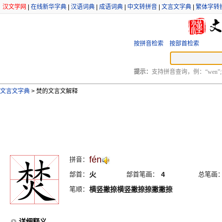
汉文学网
|
在线新华字典
|
汉语词典
|
成语词典
|
中文转拼音
|
文言文字典
|
繁体字转
按拼音检索
按部首检索
提示：
支持拼音查询，例：“wen”;
文言文字典
>
焚的文言文解释
fén
拼音：
部首：
火
部首笔画：
4
总笔画
笔顺：
横竖撇捺横竖撇捺捺撇撇捺
详细释义