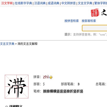
汉文学网
|
在线新华字典
|
汉语词典
|
成语词典
|
中文转拼音
|
文言文字典
|
繁体字转
按拼音检索
按部首检索
提示：
支持拼音查询，例：“wen”;
文言文字典
>
滞的文言文解释
zhì
拼音：
部首：
氵
部首笔画：
3
总笔画
笔顺：
捺捺横横竖竖竖捺折竖折竖
详细释义