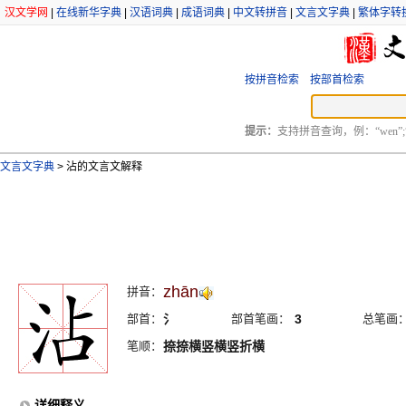
汉文学网
|
在线新华字典
|
汉语词典
|
成语词典
|
中文转拼音
|
文言文字典
|
繁体字转
按拼音检索
按部首检索
提示：
支持拼音查询，例：“wen”;
文言文字典
>
沾的文言文解释
zhān
拼音：
部首：
氵
部首笔画：
3
总笔画
笔顺：
捺捺横竖横竖折横
详细释义