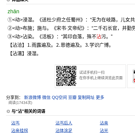
zhān
①<动>浸湿。《送杜少府之任蜀州》：“无为在岐路，儿女共
②<动>布施；施与。《宋书·文帝纪》：“二千石长官，并勤
③<动>沾染。《活板》：“其印自落，殊不
沾
污。”
【沾洽】⒈雨露遍及。⒉恩德遍及。⒊学识广博。
【沾濡】浸湿。
试试手机扫一扫
在你手机上继续浏览此页面
分享到：
新浪微博
微信
QQ空间
豆瓣
复制网址
更多
阅读(17434次)
与“沾”相关的词语
沾丐
沾丐后人
沾亲
沾亲挂拐
沾体涂足
沾光