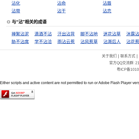
沾化
沾命
沾唇
沾带
沾干
沾恋
与“沾”相关的成语
禅絮沾泥
滴酒不沾
汗出沾背
脚不沾地
迷花沾草
沐露
胁不沾席
学不沾洽
雨沾云惹
沾风惹草
沾溉后人
沾花
|
|
关于我们
联系方式
官方QQ交流群:
2
粤ICP备1010
Either scripts and active content are not permitted to run or Adobe Flash Player versi