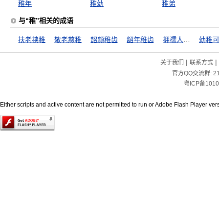
稚年
稚幼
稚弟
与“稚”相关的成语
扶老挟稚
敬老慈稚
韶颜稚齿
龆年稚齿
拥孺人，抱稚子
幼稚
|
|
关于我们
联系方式
官方QQ交流群:
2
粤ICP备1010
Either scripts and active content are not permitted to run or Adobe Flash Player versi