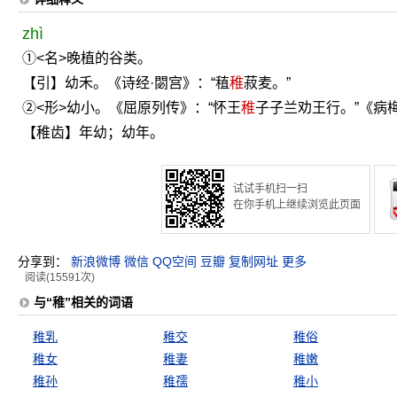
zhì
①<名>晚植的谷类。
【引】幼禾。《诗经·閟宫》：“稙
稚
菽麦。”
②<形>幼小。《屈原列传》：“怀王
稚
子子兰劝王行。”《病
【稚齿】年幼；幼年。
试试手机扫一扫
在你手机上继续浏览此页面
分享到：
新浪微博
微信
QQ空间
豆瓣
复制网址
更多
阅读(15591次)
与“稚”相关的词语
稚乳
稚交
稚俗
稚女
稚妻
稚嫩
稚孙
稚孺
稚小