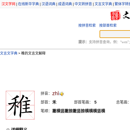
汉文学网
|
在线新华字典
|
汉语词典
|
成语词典
|
中文转拼音
|
文言文字典
|
繁体字转
按拼音检索
按部首检索
提示：
支持拼音查询，例：“wen”;
文言文字典
>
稚的文言文解释
zhì
拼音：
部首：
禾
部首笔画：
5
总笔画
笔顺：
撇横竖撇捺撇竖捺横横横竖横
详细释义