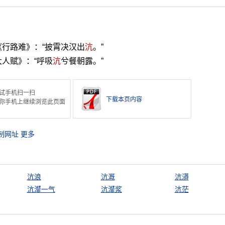
行路难》：“披霄决汉出
沆
。”
人赋》：“呼吸
沆
兮餐朝露。”
试手机扫一扫
下载本页内容
你手机上继续浏览此页面
制网址
更多
沆浪
沆溉
沆漭
沆瀣一气
沆瀣浆
沆茫