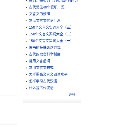
兼词、兼类词与词类活用的区分
古代常见40个官职一览
文言文的修辞
常见文言文代词汇总
150个文言文实词大全（三）
150个文言文实词大全（二）
150个文言文实词大全（一）
古书的特殊表达方式
古代的职官科举制度
常用文言虚词
常用文言文句式
怎样提高文言文阅读水平
怎样学习古代汉语
什么是古代汉语
更多...