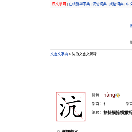
汉文学网
|
在线新华字典
|
汉语词典
|
成语词典
|
中
文言文字典
>
沆的文言文解释
hàng
拼音：
部首：
氵
部
笔顺：
捺捺横捺横撇
详细释义