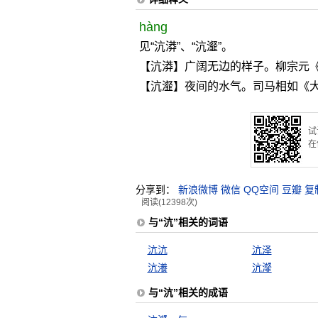
hàng
见“沆漭”、“沆瀣”。
【沆漭】广阔无边的样子。柳宗元《
【沆瀣】夜间的水气。司马相如《大
试
在
分享到：
新浪微博
微信
QQ空间
豆瓣
复
阅读(12398次)
与“沆”相关的词语
沆沆
沆泽
沆瀁
沆瀣
与“沆”相关的成语