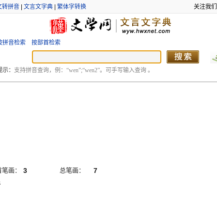
文转拼音
|
文言文字典
|
繁体字转换
关注我们
按拼音检索
按部首检索
提示：
支持拼音查询，例：“wen”;“wen2”。可手写输入查询 。
首笔画：
3
总笔画：
7
折