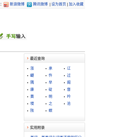
：
新浪微博
腾讯微博
|
设为首页
|
加入收藏
最近查询
涨
承
讧
齼
忤
过
隅
早
阍
康
碇
督
蕡
明
吟
堧
之
沧
陔
螟
实用附录