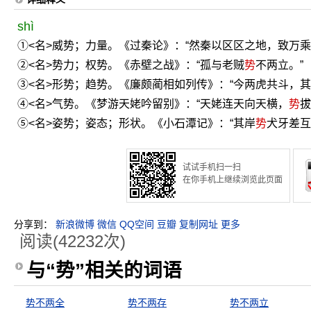
shì
①<名>威势；力量。《过秦论》：“然秦以区区之地，致万
②<名>势力；权势。《赤壁之战》：“孤与老贼
势
不两立。”
③<名>形势；趋势。《廉颇蔺相如列传》：“今两虎共斗，其
④<名>气势。《梦游天姥吟留别》：“天姥连天向天横，
势
拔
⑤<名>姿势；姿态；形状。《小石潭记》：“其岸
势
犬牙差互
试试手机扫一扫
在你手机上继续浏览此页面
分享到：
新浪微博
微信
QQ空间
豆瓣
复制网址
更多
阅读(42232次)
与“势”相关的词语
势不两全
势不两存
势不两立