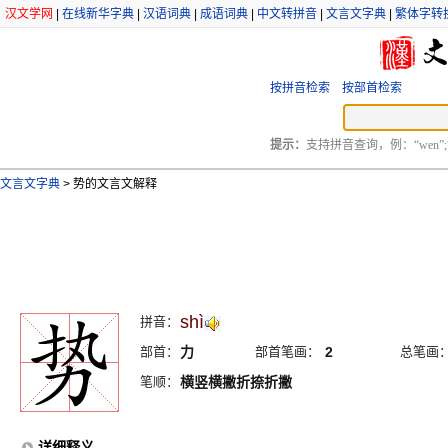
汉文学网
|
在线新华字典
|
汉语词典
|
成语词典
|
中文转拼音
|
文言文字典
|
繁体字转
按拼音检索
按部首检索
提示：
支持拼音查询，例：“wen”;
文言文字典
>
势的文言文解释
shì
拼音：
部首：
力
部首笔画：
2
总笔画
笔顺：
横竖横撇折捺折撇
详细释义