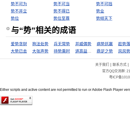
势不可为
势不可当
势不可挡
势不并立
势不得已
势业
势位
势位至尊
势倾天下
与“势”相关的成语
爱势贪财
抱法处势
兵无常势
并威偶势
病势尪羸
趁势
大势已去
大张声势
待势乘时
道高益安，势高益危
鼎足之势
风风
|
|
关于我们
联系方式
官方QQ交流群:
2
粤ICP备1010
Either scripts and active content are not permitted to run or Adobe Flash Player versi