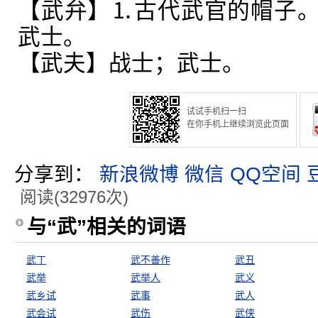
【武弁】⒈古代武官的帽子
武士。
【武夫】战士；武士。
试试手机扫一扫
在你手机上继续浏览此页面
分享到：
新浪微博
微信
QQ空间
阅读(32976次)
与“武”相关的词语
武丁
武不善作
武丑
武举
武举人
武义
武乡试
武事
武人
武会试
武伤
武侠