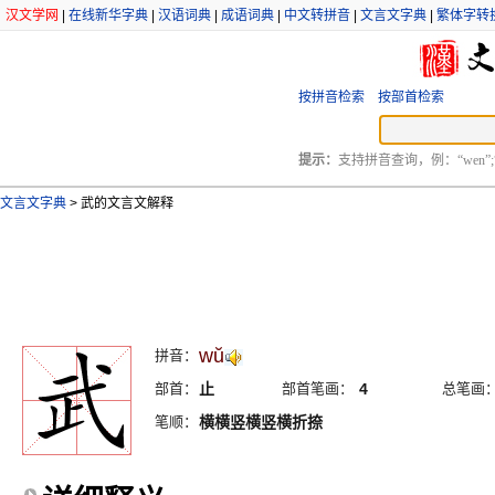
汉文学网
|
在线新华字典
|
汉语词典
|
成语词典
|
中文转拼音
|
文言文字典
|
繁体字转
按拼音检索
按部首检索
提示：
支持拼音查询，例：“wen”;
文言文字典
>
武的文言文解释
wŭ
拼音：
部首：
止
部首笔画：
4
总笔画
笔顺：
横横竖横竖横折捺