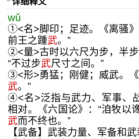
详细释义
wǔ
①<名>脚印；足迹。《离骚》
前王之踵
武
。”
②<量>古时以六尺为步，半步
“不过步
武
尺寸之间。”
③<形>勇猛；刚健；威武。《
武
。”
④<名>泛指与武力、军事、战
相对。《六国论》：“洎牧以
武
而不终也。”
【武备】武装力量、军备和武