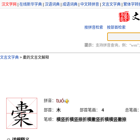
汉文学网
|
在线新华字典
|
汉语词典
|
成语词典
|
中文转拼音
|
文言文字典
|
繁体字转
按拼音检索
按部首检索
提示：
支持拼音查询，例：“wen”;
文言文字典
>
橐的文言文解释
tuó
拼音：
部首：
木
部首笔画：
4
总笔画
笔顺：
横竖折横竖捺折横撇竖折横横竖撇捺
详细释义