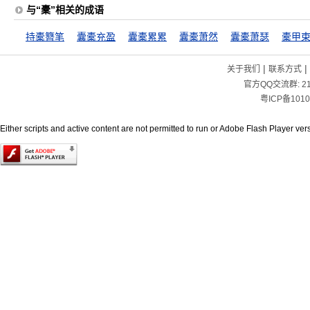
与“橐”相关的成语
持橐簪笔
囊橐充盈
囊橐累累
囊橐萧然
囊橐萧瑟
橐甲
|
|
关于我们
联系方式
官方QQ交流群:
2
粤ICP备1010
Either scripts and active content are not permitted to run or Adobe Flash Player versi