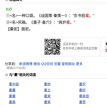
tuó
①<名>一种口袋。《战国策·秦策一》：“负书担
橐
。”
②<名>风箱。《墨子·备穴》：“具炉
橐
。”
【橐驼】骆驼。
试试手机扫一扫
在你手机上继续浏览此页面
分享到：
新浪微博
微信
QQ空间
豆瓣
复制网址
更多
阅读(17710次)
与“橐”相关的词语
橐中装
橐他
橐佗
橐囊
橐土
橐奸
橐橐
橐泉
橐泉宫
橐皋
橐笔
橐笥