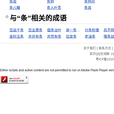
条会
条例
条例司
条儿糖
条入叶贯
条具
与“条”相关的成语
百品千条
百业萧条
倡条冶叶
穿一条裤子
分条析理
风不
金科玉条
井井有条
井然有条
拉皮条
老油条
慢条
|
|
关于我们
联系方式
官方QQ交流群:
2
粤ICP备1010
Either scripts and active content are not permitted to run or Adobe Flash Player versi