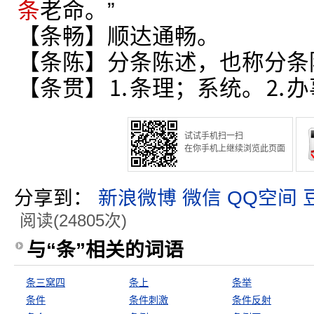
条
老命。”
【条畅】顺达通畅。
【条陈】分条陈述，也称分条
【条贯】⒈条理；系统。⒉办
试试手机扫一扫
在你手机上继续浏览此页面
分享到：
新浪微博
微信
QQ空间
阅读(24805次)
与“条”相关的词语
条三窝四
条上
条举
条件
条件刺激
条件反射