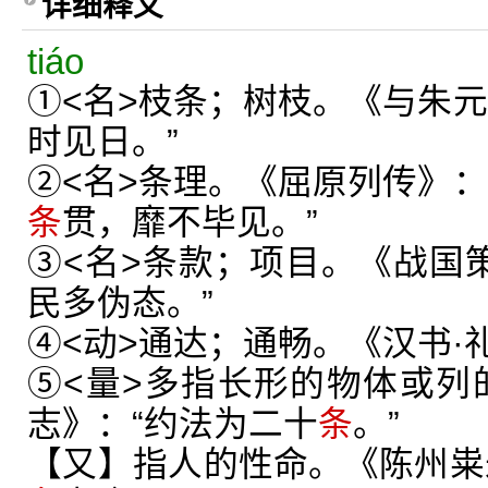
详细释义
tiáo
①<名>枝条；树枝。《与朱元
时见日。”
②<名>条理。《屈原列传》：
条
贯，靡不毕见。”
③<名>条款；项目。《战国策
民多伪态。”
④<动>通达；通畅。《汉书·
⑤<量>多指长形的物体或列
志》：“约法为二十
条
。”
【又】指人的性命。《陈州粜