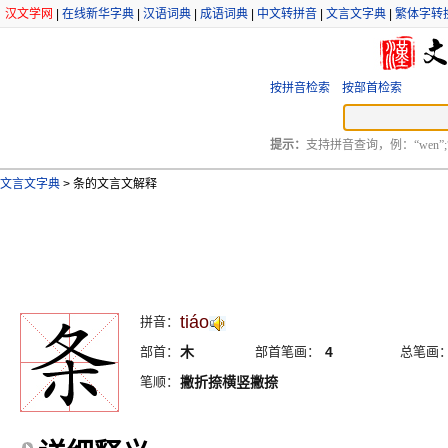
汉文学网
|
在线新华字典
|
汉语词典
|
成语词典
|
中文转拼音
|
文言文字典
|
繁体字转
按拼音检索
按部首检索
提示：
支持拼音查询，例：“wen”;
文言文字典
>
条的文言文解释
tiáo
拼音：
部首：
木
部首笔画：
4
总笔画
笔顺：
撇折捺横竖撇捺