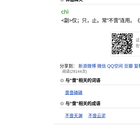
chì
<副>仅；只，止。常“不啻”连用。
试
在
分享到：
新浪微博
微信
QQ空间
豆瓣
复
阅读(29144次)
与“啻”相关的词语
啻啻磕磕
与“啻”相关的成语
不啻天渊
不啻云泥