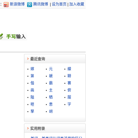
：
新浪微博
腾讯微博
|
设为首页
|
加入收藏
最近查询
嫁
元
艨
第
褫
鞯
偕
霸
褰
画
主
俯
隘
牺
服
咂
患
字
孳
胡
实用附录