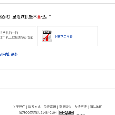
《促织》虽连城拱璧不
啻
也。”
试手机扫一扫
下载本页内容
你手机上继续浏览此页面
制网址
更多
|
|
|
|
|
关于我们
联系方式
免责声明
意见建议
友情链接
网站地图
官方QQ交流群:
214840104