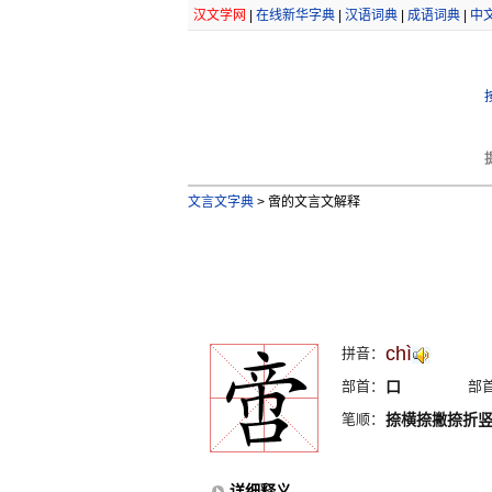
汉文学网
|
在线新华字典
|
汉语词典
|
成语词典
|
中
文言文字典
>
啻的文言文解释
chì
拼音：
部首：
口
部
笔顺：
捺横捺撇捺折
详细释义