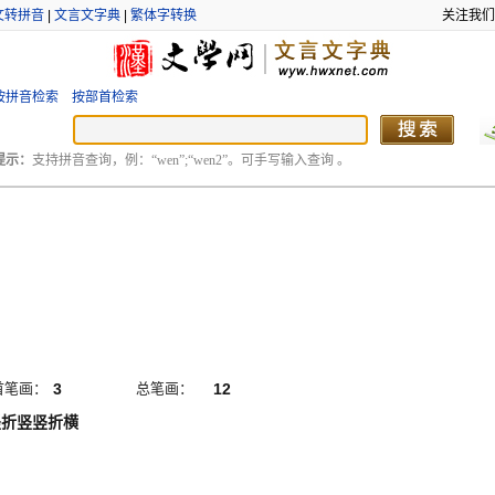
文转拼音
|
文言文字典
|
繁体字转换
关注我们
按拼音检索
按部首检索
提示：
支持拼音查询，例：“wen”;“wen2”。可手写输入查询 。
首笔画：
3
总笔画：
12
竖折竖竖折横