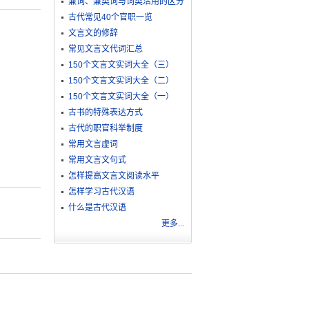
兼词、兼类词与词类活用的区分
古代常见40个官职一览
文言文的修辞
常见文言文代词汇总
150个文言文实词大全（三）
150个文言文实词大全（二）
150个文言文实词大全（一）
古书的特殊表达方式
古代的职官科举制度
常用文言虚词
常用文言文句式
怎样提高文言文阅读水平
怎样学习古代汉语
什么是古代汉语
更多...