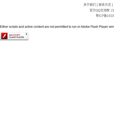
|
|
关于我们
联系方式
官方QQ交流群:
2
粤ICP备1010
Either scripts and active content are not permitted to run or Adobe Flash Player versi