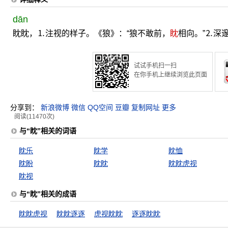
dān
眈眈，⒈注视的样子。《狼》：“狼不敢前，
眈
相向。”⒉深
试试手机扫一扫
在你手机上继续浏览此页面
分享到：
新浪微博
微信
QQ空间
豆瓣
复制网址
更多
阅读(11470次)
与“眈”相关的词语
眈乐
眈学
眈恤
眈盼
眈眈
眈眈虎视
眈视
与“眈”相关的成语
眈眈虎视
眈眈逐逐
虎视眈眈
逐逐眈眈