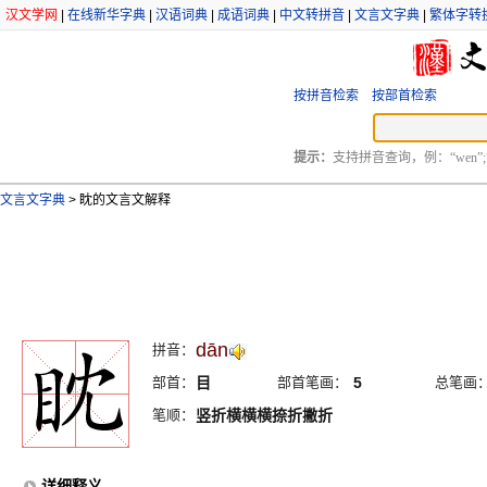
汉文学网
|
在线新华字典
|
汉语词典
|
成语词典
|
中文转拼音
|
文言文字典
|
繁体字转
按拼音检索
按部首检索
提示：
支持拼音查询，例：“wen”;
文言文字典
>
眈的文言文解释
dān
拼音：
部首：
目
部首笔画：
5
总笔画
笔顺：
竖折横横横捺折撇折
详细释义