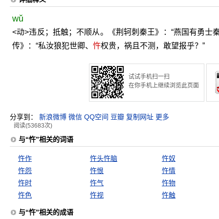
wǔ
<动>违反；抵触；不顺从。《荆轲刺秦王》：“燕国有勇士
传》：“私汝狼犯世卿、
忤
权贵，祸且不测，敢望报乎？”
试试手机扫一扫
在你手机上继续浏览此页面
分享到：
新浪微博
微信
QQ空间
豆瓣
复制网址
更多
阅读(53683次)
与“忤”相关的词语
忤作
忤头忤脑
忤奴
忤怨
忤恨
忤情
忤时
忤气
忤物
忤色
忤视
忤触
与“忤”相关的成语