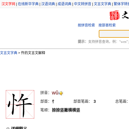
汉文学网
|
在线新华字典
|
汉语词典
|
成语词典
|
中文转拼音
|
文言文字典
|
繁体字转
按拼音检索
按部首检索
提示：
支持拼音查询，例：“wen”;
文言文字典
>
忤的文言文解释
wŭ
拼音：
部首：
忄
部首笔画：
3
总笔画
笔顺：
捺捺竖撇横横竖
详细释义