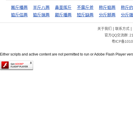
搬斤播两
半斤八两
鼻垩挥斤
不露斤斧
称斤掂两
称斤
掂斤估两
掂斤抹两
颠斤播两
短斤缺两
分斤掰两
分斤
|
|
关于我们
联系方式
官方QQ交流群:
2
粤ICP备1010
Either scripts and active content are not permitted to run or Adobe Flash Player versi