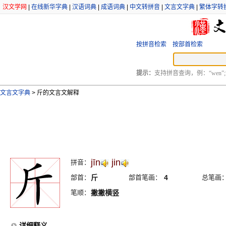
汉文学网
|
在线新华字典
|
汉语词典
|
成语词典
|
中文转拼音
|
文言文字典
|
繁体字转
按拼音检索
按部首检索
提示：
支持拼音查询，例：“wen”;
文言文字典
>
斤的文言文解释
jīn
jin
拼音：
部首：
斤
部首笔画：
4
总笔画
笔顺：
撇撇横竖
详细释义