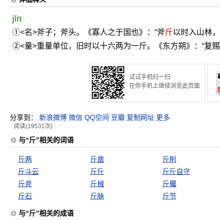
jīn
①<名>斧子；斧头。《寡人之于国也》：“斧
斤
以时入山林，
②<量>重量单位，旧时以十六两为一斤。《东方朔》：“复
试试手机扫一扫
在你手机上继续浏览此页面
分享到：
新浪微博
微信
QQ空间
豆瓣
复制网址
更多
阅读(19531次)
与“斤”相关的词语
斤两
斤凿
斤削
斤斗云
斤斤
斤斤自守
斤斧
斤械
斤欘
斤石
斤脉
斤节
与“斤”相关的成语