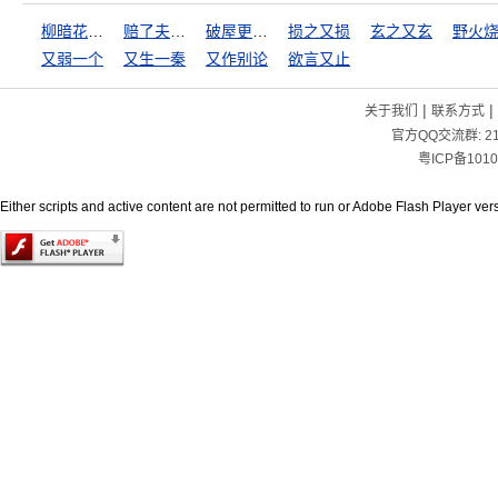
柳暗花明又一村
赔了夫人又折兵
破屋更遭连夜雨，漏船又遭打头风
损之又损
玄之又玄
又弱一个
又生一秦
又作别论
欲言又止
|
|
关于我们
联系方式
官方QQ交流群:
2
粤ICP备1010
Either scripts and active content are not permitted to run or Adobe Flash Player versi