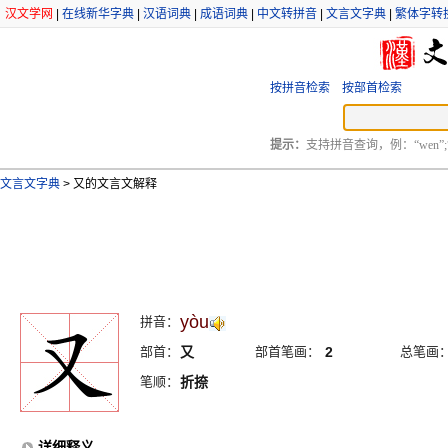
汉文学网
|
在线新华字典
|
汉语词典
|
成语词典
|
中文转拼音
|
文言文字典
|
繁体字转
按拼音检索
按部首检索
提示：
支持拼音查询，例：“wen”;
文言文字典
>
又的文言文解释
yòu
拼音：
部首：
又
部首笔画：
2
总笔画
笔顺：
折捺
详细释义