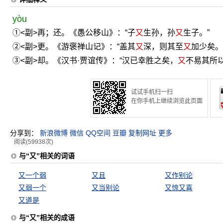
yòu
①<副>再；还。《愚公移山》：“子
又
生孙，孙
又
生子。”
②<副>更。《游褒禅山记》：“盖其
又
深，则其至
又
加少矣。
③<副>却。《汉书·贾谊传》：“汉已幸胜之矣，
又
不易其所以
试试手机扫一扫
在你手机上继续浏览此页面
分享到：
新浪微博
微信
QQ空间
豆瓣
复制网址
更多
阅读(59938次)
与“又”相关的词语
又一个弱
又且
又作别论
又弱一个
又当别论
又惊又喜
又道是
与“又”相关的成语