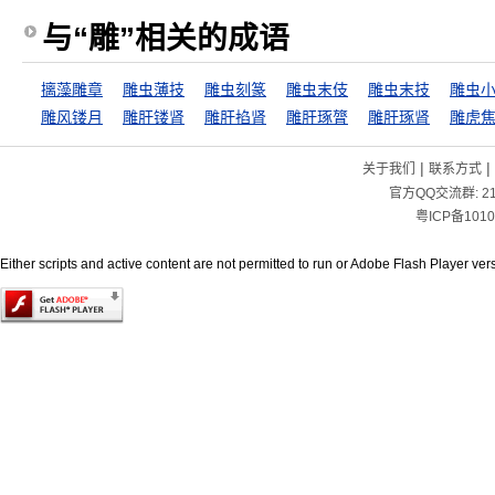
与“雕”相关的成语
摛藻雕章
雕虫薄技
雕虫刻篆
雕虫末伎
雕虫末技
雕虫
雕风镂月
雕肝镂肾
雕肝掐肾
雕肝琢膂
雕肝琢肾
雕虎
|
|
关于我们
联系方式
官方QQ交流群:
2
粤ICP备1010
Either scripts and active content are not permitted to run or Adobe Flash Player versi