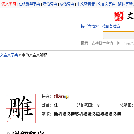
汉文学网
|
在线新华字典
|
汉语词典
|
成语词典
|
中文转拼音
|
文言文字典
|
繁体字转
按拼音检索
按部首检索
提示：
支持拼音查询，例：“wen”;
文言文字典
>
雕的文言文解释
diāo
拼音：
部首：
隹
部首笔画：
8
总笔画
笔顺：
撇折横竖横竖折横撇竖捺横横横竖横