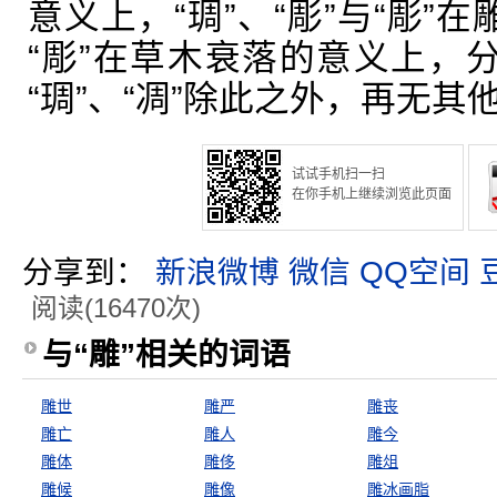
意义上，“琱”、“彫”与“彫”
“彫”在草木衰落的意义上，分
“琱”、“凋”除此之外，再无其
试试手机扫一扫
在你手机上继续浏览此页面
分享到：
新浪微博
微信
QQ空间
阅读(16470次)
与“雕”相关的词语
雕世
雕严
雕丧
雕亡
雕人
雕今
雕体
雕侈
雕俎
雕候
雕像
雕冰画脂