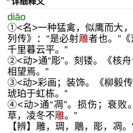
详细释义
diāo
①<名>一种猛禽，似鹰而大，
列传》：“是必射
雕
者也。”《
千里暮云平。”
②<动>通“彫”。刻镂。《核
相望焉。”
③<动>彩画；装饰。《柳毅传
琥珀于虹栋。”
④<动>通“凋”。损伤；衰败
草，凌冬不
雕
。”
【辨】雕，琱，鵰，彫，凋。“