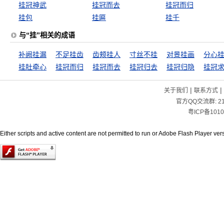
挂冠神武
挂冠而去
挂冠而归
挂包
挂匾
挂千
与“挂”相关的成语
补阙挂漏
不足挂齿
齿颊挂人
寸丝不挂
对景挂画
分心
挂肚牵心
挂冠而归
挂冠而去
挂冠归去
挂冠归隐
挂冠
|
|
关于我们
联系方式
官方QQ交流群:
2
粤ICP备1010
Either scripts and active content are not permitted to run or Adobe Flash Player versi