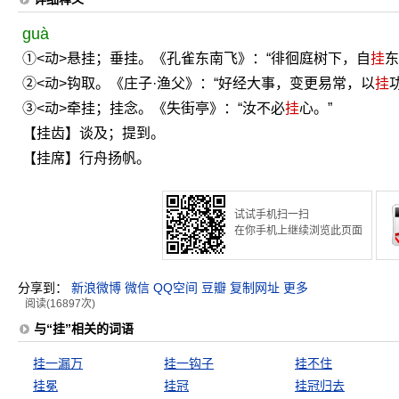
guà
①<动>悬挂；垂挂。《孔雀东南飞》：“徘徊庭树下，自
挂
东
②<动>钩取。《庄子·渔父》：“好经大事，变更易常，以
挂
③<动>牵挂；挂念。《失街亭》：“汝不必
挂
心。”
【挂齿】谈及；提到。
【挂席】行舟扬帆。
试试手机扫一扫
在你手机上继续浏览此页面
分享到：
新浪微博
微信
QQ空间
豆瓣
复制网址
更多
阅读(16897次)
与“挂”相关的词语
挂一漏万
挂一钩子
挂不住
挂冕
挂冠
挂冠归去