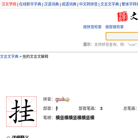
汉文学网
|
在线新华字典
|
汉语词典
|
成语词典
|
中文转拼音
|
文言文字典
|
繁体字转
按拼音检索
按部首检索
提示：
支持拼音查询，例：“wen”;
文言文字典
>
挂的文言文解释
guà
拼音：
部首：
扌
部首笔画：
3
总笔画
笔顺：
横竖横横竖横横竖横
详细释义