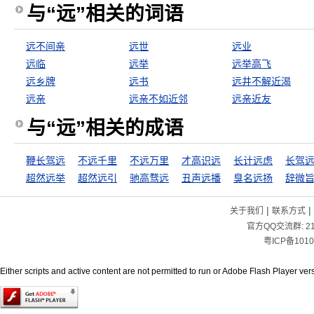
与“远”相关的词语
远不间亲
远世
远业
远临
远举
远举高飞
远乡牌
远书
远井不解近渴
远亲
远亲不如近邻
远亲近友
与“远”相关的成语
鞭长驾远
不远千里
不远万里
才高识远
长计远虑
长驾
超然远举
超然远引
驰高骛远
丑声远播
臭名远扬
辞微
|
|
关于我们
联系方式
官方QQ交流群:
2
粤ICP备1010
Either scripts and active content are not permitted to run or Adobe Flash Player versi