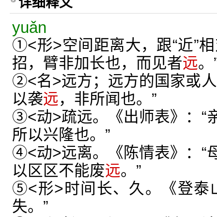
详细释义
yuǎn
①<形>空间距离大，跟“近”
招，臂非加长也，而见者
远
。
②<名>远方；远方的国家或人
以袭
远
，非所闻也。”
③<动>疏远。《出师表》：“
所以兴隆也。”
④<动>远离。《陈情表》：“
以区区不能废
远
。”
⑤<形>时间长、久。《登泰
失。”