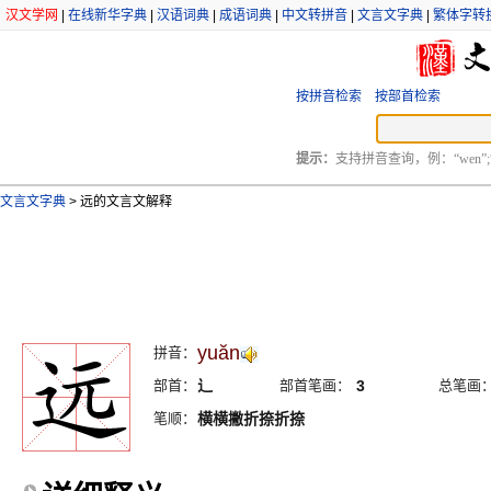
汉文学网
|
在线新华字典
|
汉语词典
|
成语词典
|
中文转拼音
|
文言文字典
|
繁体字转
按拼音检索
按部首检索
提示：
支持拼音查询，例：“wen”;
文言文字典
>
远的文言文解释
yuăn
拼音：
部首：
辶
部首笔画：
3
总笔画
笔顺：
横横撇折捺折捺