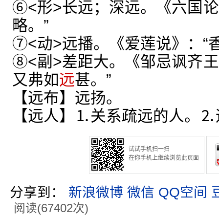
⑥<形>长远；深远。《六国论
略。”
⑦<动>远播。《爱莲说》：“
⑧<副>差距大。《邹忌讽齐王
又弗如
远
甚。”
【远布】远扬。
【远人】⒈关系疏远的人。⒉
试试手机扫一扫
在你手机上继续浏览此页面
分享到：
新浪微博
微信
QQ空间
阅读(67402次)